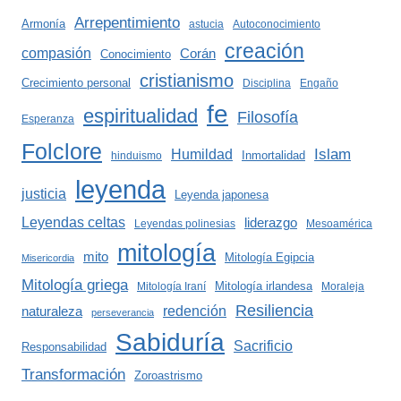
Arrepentimiento
Armonía
astucia
Autoconocimiento
creación
compasión
Corán
Conocimiento
cristianismo
Crecimiento personal
Disciplina
Engaño
fe
espiritualidad
Filosofía
Esperanza
Folclore
Islam
Humildad
Inmortalidad
hinduismo
leyenda
justicia
Leyenda japonesa
Leyendas celtas
liderazgo
Leyendas polinesias
Mesoamérica
mitología
mito
Mitología Egipcia
Misericordia
Mitología griega
Mitología irlandesa
Mitología Iraní
Moraleja
Resiliencia
redención
naturaleza
perseverancia
Sabiduría
Sacrificio
Responsabilidad
Transformación
Zoroastrismo