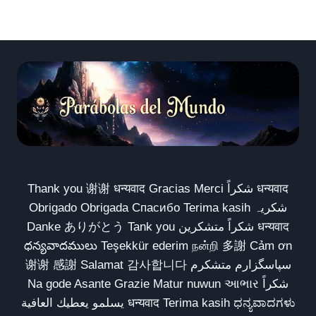
Thank you 谢谢 धन्यवाद Gracias Merci شكراً धन्यवाद
Obrigado Obrigada Спасибо Terima kasih شکریہ
Danke ありがとう Tank you شكراً متشكرين धन्यवाद
ధన్యవాదములు Teşekkür ederim நன்றி 多謝 Cảm ơn
谢谢 感謝 Salamat 감사합니다 سپاسگزارم متشکرم
Na gode Asante Grazie Matur nuwun આભાર شكراً
يسلمو يعطيك العافية धन्यवाद Terima kasih ಧನ್ಯವಾದಗಳು