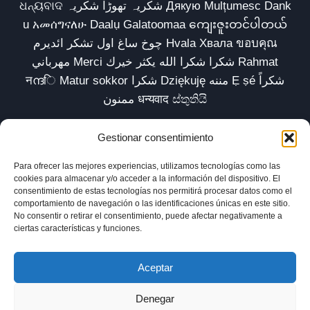
ଧନ୍ୟବାଦ شکریہ تھوڑا شکریہ Дякую Mulțumesc Dank
u አመሰግናለሁ Daalụ Galatoomaa ကျေးဇူးတင်ပါတယ်
چوخ ساغ اول تشکر ائدیرم Hvala Хвала ขอบคุณ
مهرباني Merci شكرا شكرا الله يكثر خيرك Rahmat
नന്ദि Matur sokkor شكرا Dziękuję مننه Ẹ ṣé شكراً
ممنون धन्यवाद ස්තුතියි
Gestionar consentimiento
Para ofrecer las mejores experiencias, utilizamos tecnologías como las
Inicio
Biblioteca
Parábolas TV
Comunidad
cookies para almacenar y/o acceder a la información del dispositivo. El
consentimiento de estas tecnologías nos permitirá procesar datos como el
Esencia
Blog
Política de privacidad
comportamiento de navegación o las identificaciones únicas en este sitio.
No consentir o retirar el consentimiento, puede afectar negativamente a
Aviso legal
Política de cookies (UE)
ciertas características y funciones.
Aceptar
Denegar