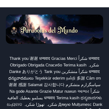
Thank you 谢谢 धन्यवाद Gracias Merci شكراً धन्यवाद
Obrigado Obrigada Спасибо Terima kasih شکریہ
Danke ありがとう Tank you شكراً متشكرين धन्यवाद
ధన్యవాదములు Teşekkür ederim நன்றி 多謝 Cảm ơn
谢谢 感謝 Salamat 감사합니다 سپاسگزارم متشکرم
Na gode Asante Grazie Matur nuwun આભાર شكراً
يسلمو يعطيك العافية धन्यवाद Terima kasih ಧನ್ಯವಾದಗಳು
ଧନ୍ୟବାଦ شکریہ تھوڑا شکریہ Дякую Mulțumesc Dank