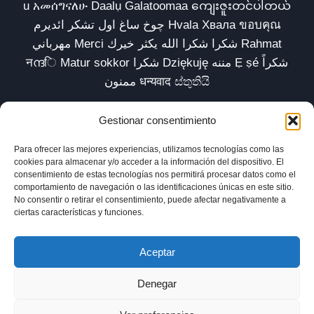
u አመሰግናለሁ Daalụ Galatoomaa ကျေးဇူးတင်ပါတယ်
چوخ ساغ اول تشکر ائدیرم Hvala Хвала ขอบคุณ
مهرباني Merci شكرا شكرا الله يكثر خيرك Rahmat
नന്ദि Matur sokkor شكرا Dziękuję مننه Ẹ ṣé شكراً
ممنون धन्यवाद ස්තුතියි
Gestionar consentimiento
Para ofrecer las mejores experiencias, utilizamos tecnologías como las
Inicio
Biblioteca
Parábolas TV
Comunidad
cookies para almacenar y/o acceder a la información del dispositivo. El
consentimiento de estas tecnologías nos permitirá procesar datos como el
Esencia
Blog
Política de privacidad
comportamiento de navegación o las identificaciones únicas en este sitio.
No consentir o retirar el consentimiento, puede afectar negativamente a
Aviso legal
Política de cookies (UE)
ciertas características y funciones.
Aceptar
Denegar