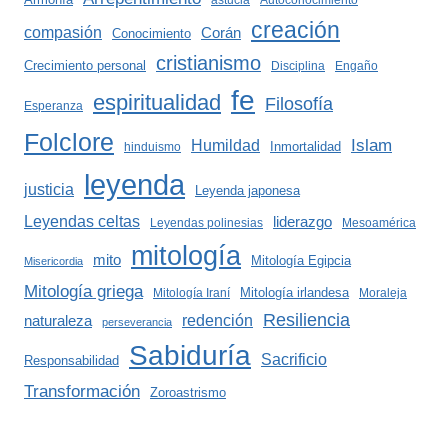
astucia
Autoconocimiento
creación
compasión
Corán
Conocimiento
cristianismo
Crecimiento personal
Disciplina
Engaño
fe
espiritualidad
Filosofía
Esperanza
Folclore
Islam
Humildad
Inmortalidad
hinduismo
leyenda
justicia
Leyenda japonesa
Leyendas celtas
liderazgo
Leyendas polinesias
Mesoamérica
mitología
mito
Mitología Egipcia
Misericordia
Mitología griega
Mitología irlandesa
Mitología Iraní
Moraleja
Resiliencia
redención
naturaleza
perseverancia
Sabiduría
Sacrificio
Responsabilidad
Transformación
Zoroastrismo