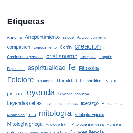
Etiquetas
Arrepentimiento
Armonía
astucia
Autoconocimiento
creación
compasión
Corán
Conocimiento
cristianismo
Crecimiento personal
Disciplina
Engaño
fe
espiritualidad
Filosofía
Esperanza
Folclore
Islam
Humildad
Inmortalidad
hinduismo
leyenda
justicia
Leyenda japonesa
Leyendas celtas
liderazgo
Leyendas polinesias
Mesoamérica
mitología
mito
Mitología Egipcia
Misericordia
Mitología griega
Mitología irlandesa
Mitología Iraní
Moraleja
Resiliencia
redención
naturaleza