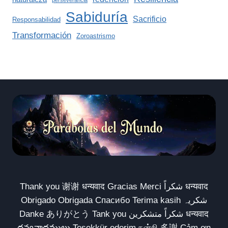
perseverancia
Sabiduría
Sacrificio
Responsabilidad
Transformación
Zoroastrismo
Thank you 谢谢 धन्यवाद Gracias Merci شكراً धन्यवाद
Obrigado Obrigada Спасибо Terima kasih شکریہ
Danke ありがとう Tank you شكراً متشكرين धन्यवाद
ధన్యవాదములు Teşekkür ederim நன்றி 多謝 Cảm ơn