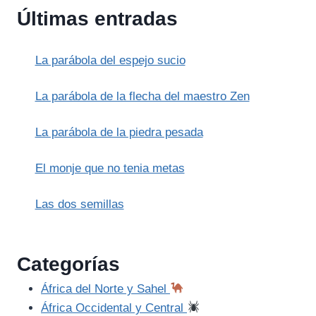
DEL
Últimas entradas
SAUNA:
PURIFICACIÓN
Y
La parábola del espejo sucio
LA
NECESIDAD
DEL
La parábola de la flecha del maestro Zen
RENACIMIENTO
INTERNO
La parábola de la piedra pesada
Y
LA
El monje que no tenia metas
SOLEDAD
REFLEXIVA
Las dos semillas
Categorías
África del Norte y Sahel
África Occidental y Central