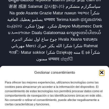
谢谢 感謝 Salamat 감사합니다 سپاسگزارم متشکرم
Na gode Asante Grazie Matur nuwun આભાર شكراً
يسلمو يعطيك العافية धन्यवाद Terima kasih ಧನ್ಯವಾದಗಳು
ଧନ୍ୟବାଦ شکریہ تھوڑا شکریہ Дякую Mulțumesc Dank
u አመሰግናለሁ Daalụ Galatoomaa ကျေးဇူးတင်ပါတယ်
چوخ ساغ اول تشکر ائدیرم Hvala Хвала ขอบคุณ
مهرباني Merci شكرا شكرا الله يكثر خيرك Rahmat
नന്ദि Matur sokkor شكرا Dziękuję مننه Ẹ ṣé شكراً
ممنون धन्यवाद ස්තුතියි
Gestionar consentimiento
Para ofrecer las mejores experiencias, utilizamos tecnologías como las
Inicio
Biblioteca
Parábolas TV
Comunidad
cookies para almacenar y/o acceder a la información del dispositivo. El
consentimiento de estas tecnologías nos permitirá procesar datos como el
Esencia
Blog
Política de privacidad
comportamiento de navegación o las identificaciones únicas en este sitio.
No consentir o retirar el consentimiento, puede afectar negativamente a
Aviso legal
Política de cookies (UE)
ciertas características y funciones.