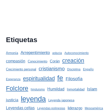
Etiquetas
Arrepentimiento
Armonía
astucia
Autoconocimiento
creación
compasión
Corán
Conocimiento
cristianismo
Crecimiento personal
Disciplina
Engaño
fe
espiritualidad
Filosofía
Esperanza
Folclore
Islam
Humildad
Inmortalidad
hinduismo
leyenda
justicia
Leyenda japonesa
Leyendas celtas
liderazgo
Leyendas polinesias
Mesoamérica