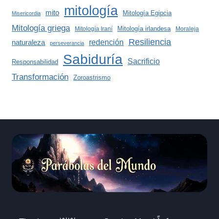
mitología
mito
Mitología Egipcia
Misericordia
Mitología griega
Mitología irlandesa
Mitología Iraní
Moraleja
Resiliencia
redención
naturaleza
perseverancia
Sabiduría
Sacrificio
Responsabilidad
Transformación
Zoroastrismo