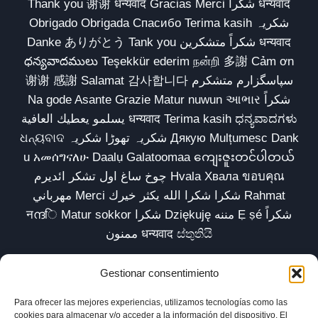
Thank you 谢谢 धन्यवाद Gracias Merci شكراً धन्यवाद
Obrigado Obrigada Спасибо Terima kasih شکریہ
Danke ありがとう Tank you شكراً متشكرين धन्यवाद
ధన్యవాదములు Teşekkür ederim நன்றி 多謝 Cảm ơn
谢谢 感謝 Salamat 감사합니다 سپاسگزارم متشکرم
Na gode Asante Grazie Matur nuwun આભાર شكراً
يسلمو يعطيك العافية धन्यवाद Terima kasih ಧನ್ಯವಾದಗಳು
ଧନ୍ୟବାଦ شکریہ تھوڑا شکریہ Дякую Mulțumesc Dank
u አመሰግናለሁ Daalụ Galatoomaa ကျေးဇူးတင်ပါတယ်
چوخ ساغ اول تشکر ائدیرم Hvala Хвала ขอบคุณ
مهرباني Merci شكرا شكرا الله يكثر خيرك Rahmat
नന്ദि Matur sokkor شكرا Dziękuję مننه Ẹ ṣé شكراً
ممنون धन्यवाद ස්තුතියි
Gestionar consentimiento
Para ofrecer las mejores experiencias, utilizamos tecnologías como las
Inicio
Biblioteca
Parábolas TV
Comunidad
cookies para almacenar y/o acceder a la información del dispositivo. El