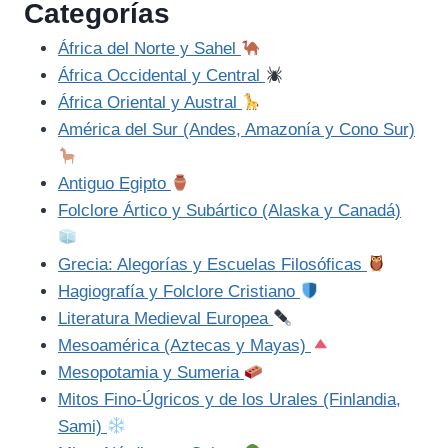
Categorías
África del Norte y Sahel
África Occidental y Central
África Oriental y Austral
América del Sur (Andes, Amazonía y Cono Sur)
Antiguo Egipto
Folclore Ártico y Subártico (Alaska y Canadá)
Grecia: Alegorías y Escuelas Filosóficas
Hagiografía y Folclore Cristiano
Literatura Medieval Europea
Mesoamérica (Aztecas y Mayas)
Mesopotamia y Sumeria
Mitos Fino-Úgricos y de los Urales (Finlandia,
Sami)