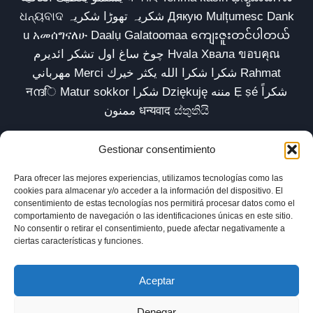
ଧନ୍ୟବାଦ شکریہ تھوڑا شکریہ Дякую Mulțumesc Dank
u አመሰግናለሁ Daalụ Galatoomaa ကျေးဇူးတင်ပါတယ်
چوخ ساغ اول تشکر ائدیرم Hvala Хвала ขอบคุณ
مهرباني Merci شكرا شكرا الله يكثر خيرك Rahmat
नന്ദि Matur sokkor شكرا Dziękuję مننه Ẹ ṣé شكراً
ممنون धन्यवाद ස්තුතියි
Gestionar consentimiento
Para ofrecer las mejores experiencias, utilizamos tecnologías como las
Inicio
Biblioteca
Parábolas TV
Comunidad
cookies para almacenar y/o acceder a la información del dispositivo. El
consentimiento de estas tecnologías nos permitirá procesar datos como el
Esencia
Blog
Política de privacidad
comportamiento de navegación o las identificaciones únicas en este sitio.
No consentir o retirar el consentimiento, puede afectar negativamente a
Aviso legal
Política de cookies (UE)
ciertas características y funciones.
Aceptar
Denegar