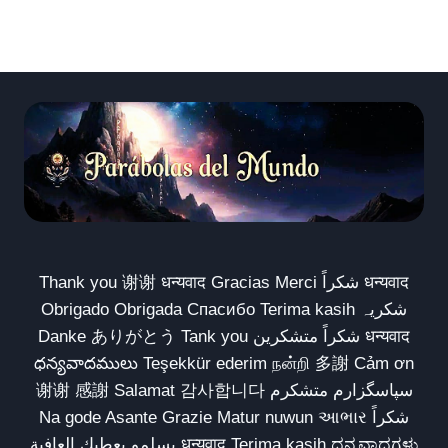
Thank you 谢谢 धन्यवाद Gracias Merci شكراً धन्यवाद
Obrigado Obrigada Спасибо Terima kasih شکریہ
Danke ありがとう Tank you شكراً متشكرين धन्यवाद
ధన్యవాదములు Teşekkür ederim நன்றி 多謝 Cảm ơn
谢谢 感謝 Salamat 감사합니다 سپاسگزارم متشکرم
Na gode Asante Grazie Matur nuwun આભાર شكراً
يسلمو يعطيك العافية धन्यवाद Terima kasih ಧನ್ಯವಾದಗಳು