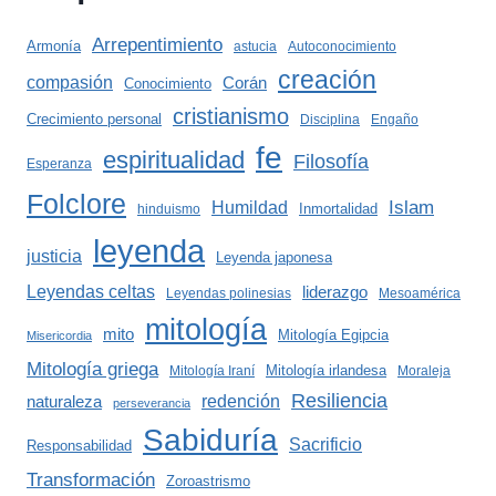
Arrepentimiento
Armonía
astucia
Autoconocimiento
creación
compasión
Corán
Conocimiento
cristianismo
Crecimiento personal
Disciplina
Engaño
fe
espiritualidad
Filosofía
Esperanza
Folclore
Islam
Humildad
Inmortalidad
hinduismo
leyenda
justicia
Leyenda japonesa
Leyendas celtas
liderazgo
Leyendas polinesias
Mesoamérica
mitología
mito
Mitología Egipcia
Misericordia
Mitología griega
Mitología irlandesa
Mitología Iraní
Moraleja
Resiliencia
redención
naturaleza
perseverancia
Sabiduría
Sacrificio
Responsabilidad
Transformación
Zoroastrismo