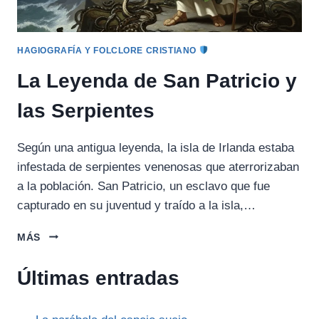
HAGIOGRAFÍA Y FOLCLORE CRISTIANO
La Leyenda de San Patricio y
las Serpientes
Según una antigua leyenda, la isla de Irlanda estaba
infestada de serpientes venenosas que aterrorizaban
a la población. San Patricio, un esclavo que fue
capturado en su juventud y traído a la isla,…
LA
MÁS
LEYENDA
DE
Últimas entradas
SAN
PATRICIO
Y