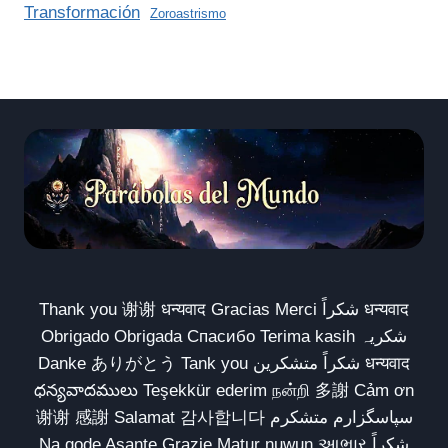
Transformación
Zoroastrismo
Thank you 谢谢 धन्यवाद Gracias Merci شكراً धन्यवाद
Obrigado Obrigada Спасибо Terima kasih شکریہ
Danke ありがとう Tank you شكراً متشكرين धन्यवाद
ధన్యవాదములు Teşekkür ederim நன்றி 多謝 Cảm ơn
谢谢 感謝 Salamat 감사합니다 سپاسگزارم متشکرم
Na gode Asante Grazie Matur nuwun આભાર شكراً