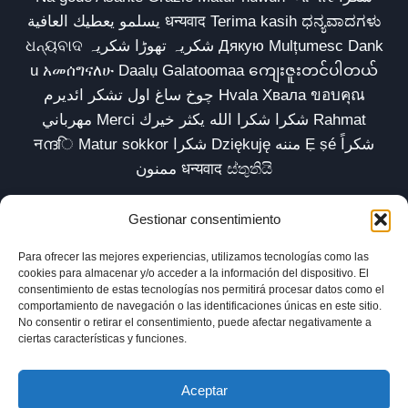
يسلمو يعطيك العافية धन्यवाद Terima kasih ಧನ್ಯವಾದಗಳು
ଧନ୍ୟବାଦ شکریہ تھوڑا شکریہ Дякую Mulțumesc Dank
u አመሰግናለሁ Daalụ Galatoomaa ကျေးဇူးတင်ပါတယ်
چوخ ساغ اول تشکر ائدیرم Hvala Хвала ขอบคุณ
مهرباني Merci شكرا شكرا الله يكثر خيرك Rahmat
नന്ദि Matur sokkor شكرا Dziękuję مننه Ẹ ṣé شكراً
ممنون धन्यवाद ස්තුතියි
Gestionar consentimiento
Para ofrecer las mejores experiencias, utilizamos tecnologías como las
Inicio
Biblioteca
Parábolas TV
Comunidad
cookies para almacenar y/o acceder a la información del dispositivo. El
consentimiento de estas tecnologías nos permitirá procesar datos como el
Esencia
Blog
Política de privacidad
comportamiento de navegación o las identificaciones únicas en este sitio.
No consentir o retirar el consentimiento, puede afectar negativamente a
Aviso legal
Política de cookies (UE)
ciertas características y funciones.
Aceptar