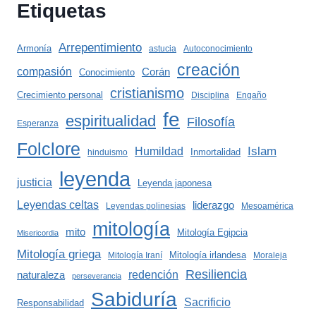
Etiquetas
Arrepentimiento
Armonía
astucia
Autoconocimiento
creación
compasión
Corán
Conocimiento
cristianismo
Crecimiento personal
Disciplina
Engaño
fe
espiritualidad
Filosofía
Esperanza
Folclore
Islam
Humildad
Inmortalidad
hinduismo
leyenda
justicia
Leyenda japonesa
Leyendas celtas
liderazgo
Leyendas polinesias
Mesoamérica
mitología
mito
Mitología Egipcia
Misericordia
Mitología griega
Mitología irlandesa
Mitología Iraní
Moraleja
Resiliencia
redención
naturaleza
perseverancia
Sabiduría
Sacrificio
Responsabilidad