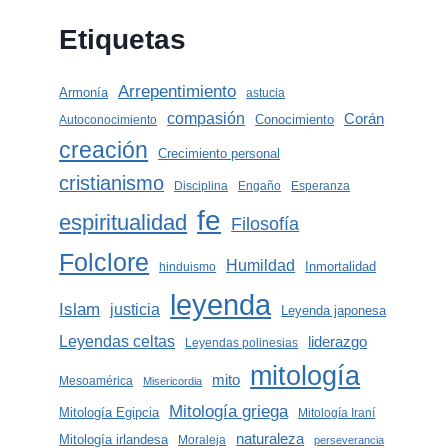
Etiquetas
Arrepentimiento
Armonía
astucia
compasión
Corán
Conocimiento
Autoconocimiento
creación
Crecimiento personal
cristianismo
Disciplina
Engaño
Esperanza
fe
espiritualidad
Filosofía
Folclore
Humildad
Inmortalidad
hinduismo
leyenda
Islam
justicia
Leyenda japonesa
Leyendas celtas
liderazgo
Leyendas polinesias
mitología
mito
Mesoamérica
Misericordia
Mitología griega
Mitología Egipcia
Mitología Iraní
naturaleza
Mitología irlandesa
Moraleja
perseverancia