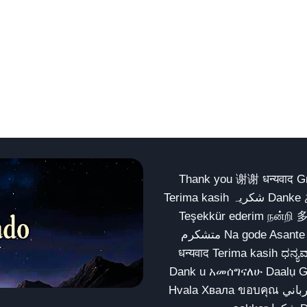
Thank you 谢谢 धन्यवाद Gracias Merci شكراً धन्यवाद
Terima kasih شکریہ Danke ありがとう Tank you شكراً متشكرين धन्यवाद ధన్యవాదములు
Teşekkür ederim நன்றி 
متشکرم Na gode Asante Grazie Matur nuwun આભાર شكراً يسلمو يعطيك العافية
धन्यवाद Terima kasih ಧನ್ಯವಾದಗಳು ଧନ୍ୟବାଦ کریہ
Dank u አመሰግናለሁ Daalụ Galatoomaa က
Hvala Хвала ขอบคุณ مهرباني Merci شكرا شكرا الله يكثر خيرك Rahmat नന്ദि Matur