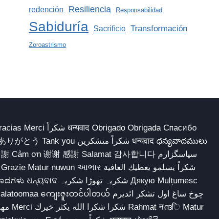
Resiliencia
redención
Responsabilidad
Sabiduría
Transformación
Sacrificio
Zoroastrismo
 Obrigado Obrigada Спасибо
多謝 Cảm ơn 谢谢 感謝 Salamat 감사합니다 سپاسگزارم
شکریہ تھوڑا ش Дякую Mulțumesc
ျေးဇူးတင်ပါတယ် چوخ ساغ اول تشکر ائدیرم