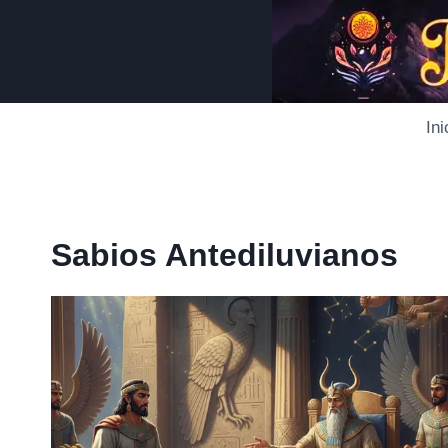
Saltar
al
contenido
Ini
Sabios Antediluvianos