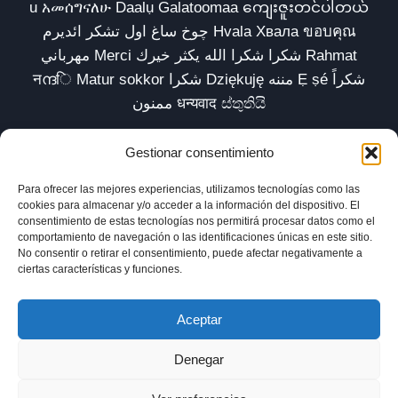
u አመሰግናለሁ Daalụ Galatoomaa ကျေးဇူးတင်ပါတယ်
چوخ ساغ اول تشکر ائدیرم Hvala Хвала ขอบคุณ
مهرباني Merci شكرا شكرا الله يكثر خيرك Rahmat
नന്ദि Matur sokkor شكرا Dziękuję مننه Ẹ ṣé شكراً
ممنون धन्यवाद ස්තුතියි
Gestionar consentimiento
Para ofrecer las mejores experiencias, utilizamos tecnologías como las
Inicio
Biblioteca
Parábolas TV
Comunidad
cookies para almacenar y/o acceder a la información del dispositivo. El
consentimiento de estas tecnologías nos permitirá procesar datos como el
Esencia
Blog
Política de privacidad
comportamiento de navegación o las identificaciones únicas en este sitio.
No consentir o retirar el consentimiento, puede afectar negativamente a
Aviso legal
Política de cookies (UE)
ciertas características y funciones.
Aceptar
Denegar