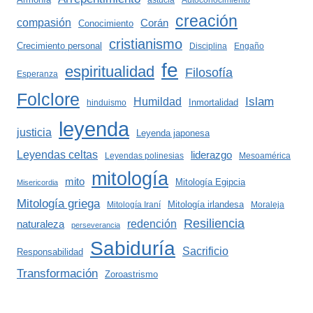
astucia
Autoconocimiento
creación
compasión
Corán
Conocimiento
cristianismo
Crecimiento personal
Disciplina
Engaño
fe
espiritualidad
Filosofía
Esperanza
Folclore
Islam
Humildad
Inmortalidad
hinduismo
leyenda
justicia
Leyenda japonesa
Leyendas celtas
liderazgo
Leyendas polinesias
Mesoamérica
mitología
mito
Mitología Egipcia
Misericordia
Mitología griega
Mitología irlandesa
Mitología Iraní
Moraleja
Resiliencia
redención
naturaleza
perseverancia
Sabiduría
Sacrificio
Responsabilidad
Transformación
Zoroastrismo