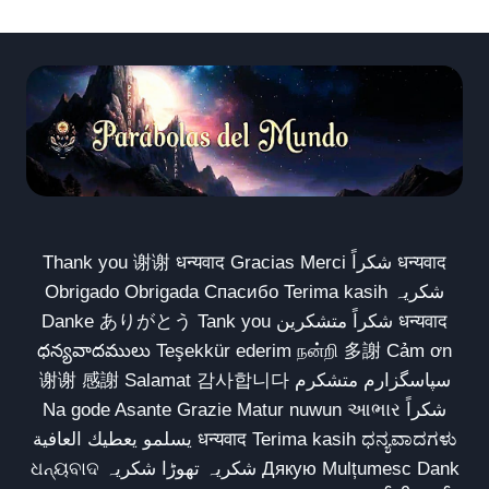
Thank you 谢谢 धन्यवाद Gracias Merci شكراً धन्यवाद
Obrigado Obrigada Спасибо Terima kasih شکریہ
Danke ありがとう Tank you شكراً متشكرين धन्यवाद
ధన్యవాదములు Teşekkür ederim நன்றி 多謝 Cảm ơn
谢谢 感謝 Salamat 감사합니다 سپاسگزارم متشکرم
Na gode Asante Grazie Matur nuwun આભાર شكراً
يسلمو يعطيك العافية धन्यवाद Terima kasih ಧನ್ಯವಾದಗಳು
ଧନ୍ୟବାଦ شکریہ تھوڑا شکریہ Дякую Mulțumesc Dank