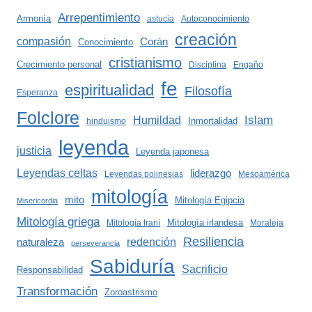
Arrepentimiento
Armonía
astucia
Autoconocimiento
creación
compasión
Corán
Conocimiento
cristianismo
Crecimiento personal
Disciplina
Engaño
fe
espiritualidad
Filosofía
Esperanza
Folclore
Islam
Humildad
Inmortalidad
hinduismo
leyenda
justicia
Leyenda japonesa
Leyendas celtas
liderazgo
Leyendas polinesias
Mesoamérica
mitología
mito
Mitología Egipcia
Misericordia
Mitología griega
Mitología irlandesa
Mitología Iraní
Moraleja
Resiliencia
redención
naturaleza
perseverancia
Sabiduría
Sacrificio
Responsabilidad
Transformación
Zoroastrismo