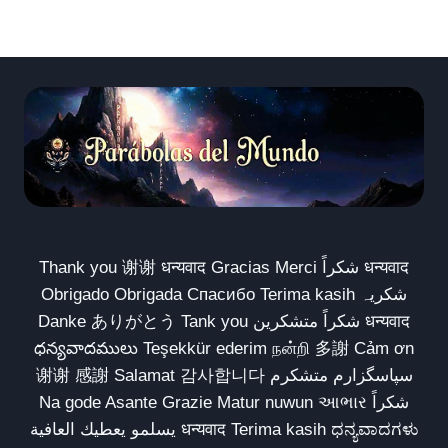
Thank you 谢谢 धन्यवाद Gracias Merci شكراً धन्यवाद
Obrigado Obrigada Спасибо Terima kasih شکریہ
Danke ありがとう Tank you شكراً متشكرين धन्यवाद
ధన్యవాదములు Teşekkür ederim நன்றி 多謝 Cảm ơn
谢谢 感謝 Salamat 감사합니다 سپاسگزارم متشکرم
Na gode Asante Grazie Matur nuwun આભાર شكراً
يسلمو يعطيك العافية धन्यवाद Terima kasih ಧನ್ಯವಾದಗಳು