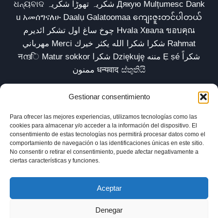
ଧନ୍ୟବାଦ شکریہ تھوڑا شکریہ Дякую Mulțumesc Dank
u አመሰግናለሁ Daalụ Galatoomaa ကျေးဇူးတင်ပါတယ်
چوخ ساغ اول تشکر ائدیرم Hvala Хвала ขอบคุณ
مهرباني Merci شكرا شكرا الله يكثر خيرك Rahmat
नന്ദि Matur sokkor شكرا Dziękuję مننه Ẹ ṣé شكراً
ممنون धन्यवाद ස්තුතියි
Gestionar consentimiento
Para ofrecer las mejores experiencias, utilizamos tecnologías como las
Inicio
Biblioteca
Parábolas TV
Comunidad
cookies para almacenar y/o acceder a la información del dispositivo. El
consentimiento de estas tecnologías nos permitirá procesar datos como el
Esencia
Blog
Política de privacidad
comportamiento de navegación o las identificaciones únicas en este sitio.
No consentir o retirar el consentimiento, puede afectar negativamente a
Aviso legal
Política de cookies (UE)
ciertas características y funciones.
Aceptar
Denegar