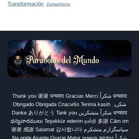
Transformación
Zoroastrismo
Thank you 谢谢 धन्यवाद Gracias Merci شكراً धन्यवाद
Obrigado Obrigada Спасибо Terima kasih شکریہ
Danke ありがとう Tank you شكراً متشكرين धन्यवाद
ధన్యవాదములు Teşekkür ederim நன்றி 多謝 Cảm ơn
谢谢 感謝 Salamat 감사합니다 سپاسگزارم متشکرم
Na gode Asante Grazie Matur nuwun આભાર شكراً