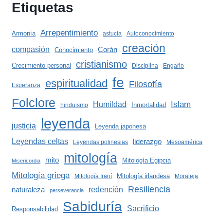
Etiquetas
Arrepentimiento
Armonía
astucia
Autoconocimiento
creación
compasión
Corán
Conocimiento
cristianismo
Crecimiento personal
Disciplina
Engaño
fe
espiritualidad
Filosofía
Esperanza
Folclore
Islam
Humildad
Inmortalidad
hinduismo
leyenda
justicia
Leyenda japonesa
Leyendas celtas
liderazgo
Leyendas polinesias
Mesoamérica
mitología
mito
Mitología Egipcia
Misericordia
Mitología griega
Mitología irlandesa
Mitología Iraní
Moraleja
Resiliencia
redención
naturaleza
perseverancia
Sabiduría
Sacrificio
Responsabilidad