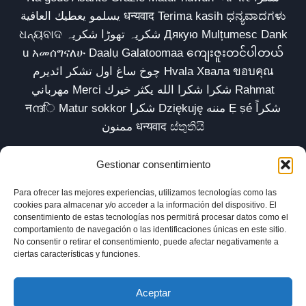
يسلمو يعطيك العافية धन्यवाद Terima kasih ಧನ್ಯವಾದಗಳು
ଧନ୍ୟବାଦ شکریہ تھوڑا شکریہ Дякую Mulțumesc Dank
u አመሰግናለሁ Daalụ Galatoomaa ကျေးဇူးတင်ပါတယ်
چوخ ساغ اول تشکر ائدیرم Hvala Хвала ขอบคุณ
مهرباني Merci شكرا شكرا الله يكثر خيرك Rahmat
नന്ദि Matur sokkor شكرا Dziękuję مننه Ẹ ṣé شكراً
ممنون धन्यवाद ස්තුතියි
Gestionar consentimiento
Para ofrecer las mejores experiencias, utilizamos tecnologías como las
Inicio
Biblioteca
Parábolas TV
Comunidad
cookies para almacenar y/o acceder a la información del dispositivo. El
consentimiento de estas tecnologías nos permitirá procesar datos como el
Esencia
Blog
Política de privacidad
comportamiento de navegación o las identificaciones únicas en este sitio.
No consentir o retirar el consentimiento, puede afectar negativamente a
Aviso legal
Política de cookies (UE)
ciertas características y funciones.
Aceptar