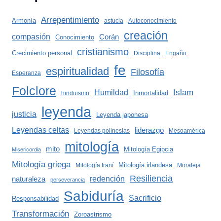
Arrepentimiento
Armonía
astucia
Autoconocimiento
creación
compasión
Corán
Conocimiento
cristianismo
Crecimiento personal
Disciplina
Engaño
fe
espiritualidad
Filosofía
Esperanza
Folclore
Islam
Humildad
Inmortalidad
hinduismo
leyenda
justicia
Leyenda japonesa
Leyendas celtas
liderazgo
Leyendas polinesias
Mesoamérica
mitología
mito
Mitología Egipcia
Misericordia
Mitología griega
Mitología irlandesa
Mitología Iraní
Moraleja
Resiliencia
redención
naturaleza
perseverancia
Sabiduría
Sacrificio
Responsabilidad
Transformación
Zoroastrismo