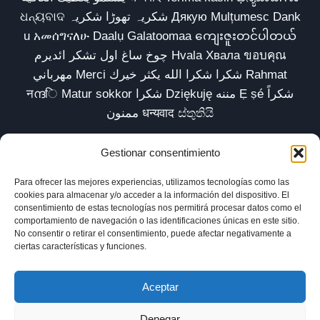
ଧନ୍ୟବାଦ شکریہ تھوڑا شکریہ Дякую Mulțumesc Dank
u አመሰግናለሁ Daalụ Galatoomaa ကျေးဇူးတင်ပါတယ်
چوخ ساغ اول تشکر ائدیرم Hvala Хвала ขอบคุณ
مهرباني Merci شكرا شكرا الله يكثر خيرك Rahmat
नന്ദि Matur sokkor شكرا Dziękuję مننه Ẹ ṣé شكراً
ممنون धन्यवाद ස්තුතියි
Gestionar consentimiento
Para ofrecer las mejores experiencias, utilizamos tecnologías como las
Inicio
Biblioteca
Parábolas TV
Comunidad
cookies para almacenar y/o acceder a la información del dispositivo. El
consentimiento de estas tecnologías nos permitirá procesar datos como el
Esencia
Blog
Política de privacidad
comportamiento de navegación o las identificaciones únicas en este sitio.
No consentir o retirar el consentimiento, puede afectar negativamente a
Aviso legal
Política de cookies (UE)
ciertas características y funciones.
Aceptar
Denegar