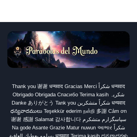
Thank you 谢谢 धन्यवाद Gracias Merci شكراً धन्यवाद
Obrigado Obrigada Спасибо Terima kasih شکریہ
Danke ありがとう Tank you شكراً متشكرين धन्यवाद
ధన్యవాదములు Teşekkür ederim நன்றி 多謝 Cảm ơn
谢谢 感謝 Salamat 감사합니다 سپاسگزارم متشکرم
Na gode Asante Grazie Matur nuwun આભાર شكراً
يسلمو يعطيك العافية धन्यवाद Terima kasih ಧನ್ಯವಾದಗಳು