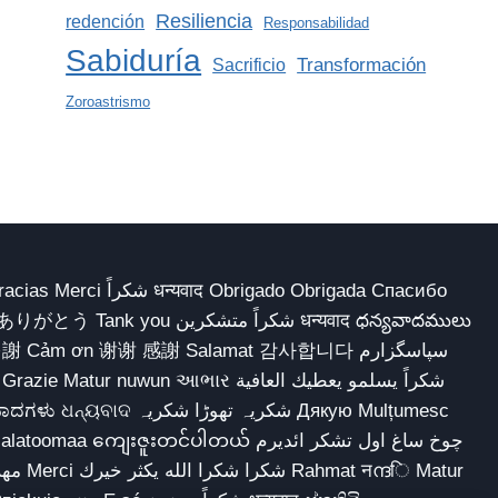
Resiliencia
redención
Responsabilidad
Sabiduría
Transformación
Sacrificio
Zoroastrismo
 Obrigado Obrigada Спасибо
多謝 Cảm ơn 谢谢 感謝 Salamat 감사합니다 سپاسگزارم
شکریہ تھوڑا ش Дякую Mulțumesc
ျေးဇူးတင်ပါတယ် چوخ ساغ اول تشکر ائدیرم