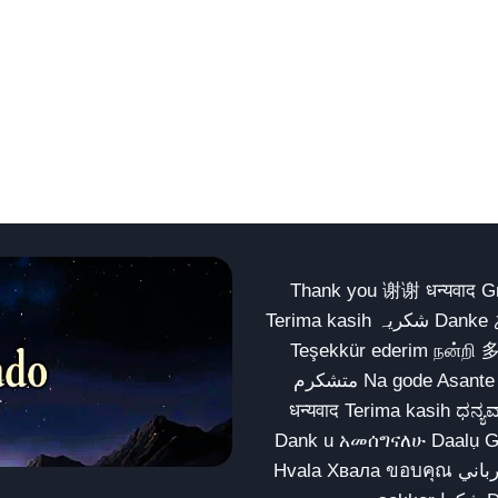
Thank you 谢谢 धन्यवाद Gracias Merci شكراً धन्यवाद
Terima kasih شکریہ Danke ありがとう Tank you شكراً متشكرين धन्यवाद ధన్యవాదములు
Teşekkür ederim நன்றி 
متشکرم Na gode Asante Grazie Matur nuwun આભાર شكراً يسلمو يعطيك العافية
धन्यवाद Terima kasih ಧನ್ಯವಾದಗಳು ଧନ୍ୟବାଦ کریہ
Dank u አመሰግናለሁ Daalụ Galatoomaa က
Hvala Хвала ขอบคุณ مهرباني Merci شكرا شكرا الله يكثر خيرك Rahmat नന്ദि Matur