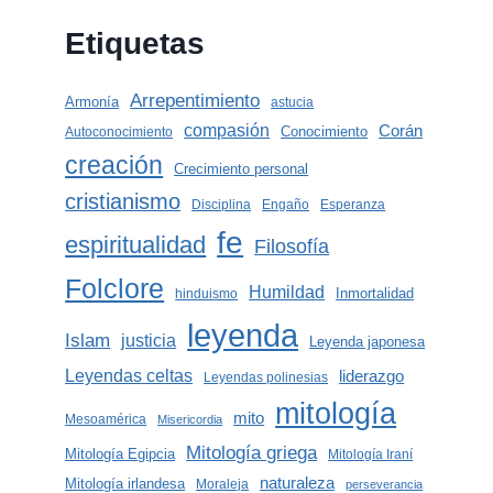
Etiquetas
Arrepentimiento
Armonía
astucia
compasión
Corán
Conocimiento
Autoconocimiento
creación
Crecimiento personal
cristianismo
Disciplina
Engaño
Esperanza
fe
espiritualidad
Filosofía
Folclore
Humildad
Inmortalidad
hinduismo
leyenda
Islam
justicia
Leyenda japonesa
Leyendas celtas
liderazgo
Leyendas polinesias
mitología
mito
Mesoamérica
Misericordia
Mitología griega
Mitología Egipcia
Mitología Iraní
naturaleza
Mitología irlandesa
Moraleja
perseverancia