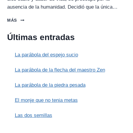
ausencia de la humanidad. Decidió que la única…
QUETZALCOATL
MÁS
Y
LA
Últimas entradas
CREACIÓN
DEL
HOMBRE
La parábola del espejo sucio
(AZTECAS/MESOAMERICANO)
La parábola de la flecha del maestro Zen
La parábola de la piedra pesada
El monje que no tenia metas
Las dos semillas