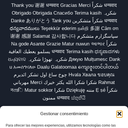
Thank you 谢谢 धन्यवाद Gracias Merci شكراً धन्यवाद
Obrigado Obrigada Спасибо Terima kasih شکریہ
Danke ありがとう Tank you شكراً متشكرين धन्यवाद
ధన్యవాదములు Teşekkür ederim நன்றி 多謝 Cảm ơn
谢谢 感謝 Salamat 감사합니다 سپاسگزارم متشکرم
Na gode Asante Grazie Matur nuwun આભાર شكراً
يسلمو يعطيك العافية धन्यवाद Terima kasih ಧನ್ಯವಾದಗಳು
ଧନ୍ୟବାଦ شکریہ تھوڑا شکریہ Дякую Mulțumesc Dank
u አመሰግናለሁ Daalụ Galatoomaa ကျေးဇူးတင်ပါတယ်
چوخ ساغ اول تشکر ائدیرم Hvala Хвала ขอบคุณ
مهرباني Merci شكرا شكرا الله يكثر خيرك Rahmat
नന്ദि Matur sokkor شكرا Dziękuję مننه Ẹ ṣé شكراً
ممنون धन्यवाद ස්තුතියි
Gestionar consentimiento
Para ofrecer las mejores experiencias, utilizamos tecnologías como las