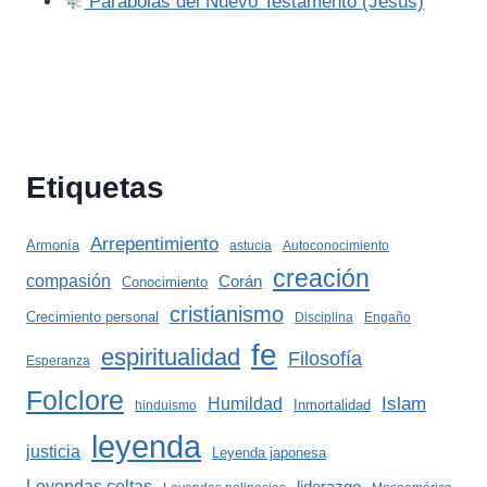
Parábolas del Nuevo Testamento (Jesús)
Etiquetas
Arrepentimiento
Armonía
astucia
Autoconocimiento
creación
compasión
Corán
Conocimiento
cristianismo
Crecimiento personal
Disciplina
Engaño
fe
espiritualidad
Filosofía
Esperanza
Folclore
Islam
Humildad
Inmortalidad
hinduismo
leyenda
justicia
Leyenda japonesa
Leyendas celtas
liderazgo