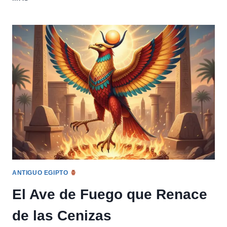
OSO
KARHU:
ANIMAL
SAGRADO,
FUERZA
INTERIOR
Y
EL
GRAN
CICLO
DE
LA
NATURALEZA
NÓRDICA
ANTIGUO EGIPTO
El Ave de Fuego que Renace
de las Cenizas