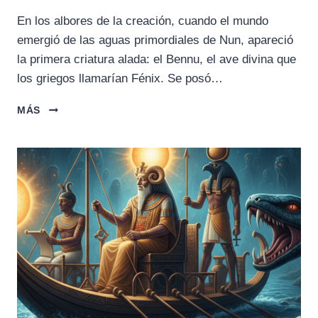
En los albores de la creación, cuando el mundo
emergió de las aguas primordiales de Nun, apareció
la primera criatura alada: el Bennu, el ave divina que
los griegos llamarían Fénix. Se posó…
EL
MÁS
AVE
DE
FUEGO
QUE
RENACE
DE
LAS
CENIZAS