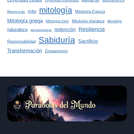
Leyendas polinesias
Mesoamérica
mitología
mito
Mitología Egipcia
Misericordia
Mitología griega
Mitología irlandesa
Mitología Iraní
Moraleja
Resiliencia
redención
naturaleza
perseverancia
Sabiduría
Sacrificio
Responsabilidad
Transformación
Zoroastrismo