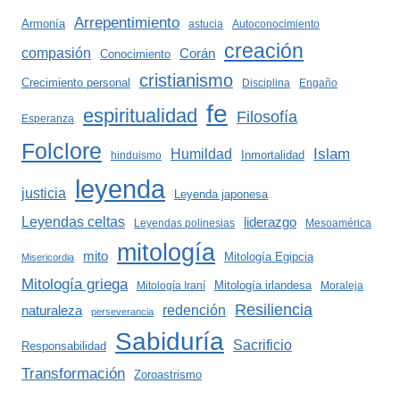
Arrepentimiento
Armonía
astucia
Autoconocimiento
creación
compasión
Corán
Conocimiento
cristianismo
Crecimiento personal
Disciplina
Engaño
fe
espiritualidad
Filosofía
Esperanza
Folclore
Islam
Humildad
Inmortalidad
hinduismo
leyenda
justicia
Leyenda japonesa
Leyendas celtas
liderazgo
Leyendas polinesias
Mesoamérica
mitología
mito
Mitología Egipcia
Misericordia
Mitología griega
Mitología irlandesa
Mitología Iraní
Moraleja
Resiliencia
redención
naturaleza
perseverancia
Sabiduría
Sacrificio
Responsabilidad
Transformación
Zoroastrismo