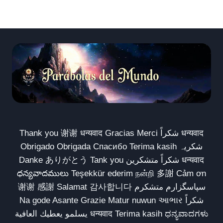
Thank you 谢谢 धन्यवाद Gracias Merci شكراً धन्यवाद
Obrigado Obrigada Спасибо Terima kasih شکریہ
Danke ありがとう Tank you شكراً متشكرين धन्यवाद
ధన్యవాదములు Teşekkür ederim நன்றி 多謝 Cảm ơn
谢谢 感謝 Salamat 감사합니다 سپاسگزارم متشکرم
Na gode Asante Grazie Matur nuwun આભાર شكراً
يسلمو يعطيك العافية धन्यवाद Terima kasih ಧನ್ಯವಾದಗಳು