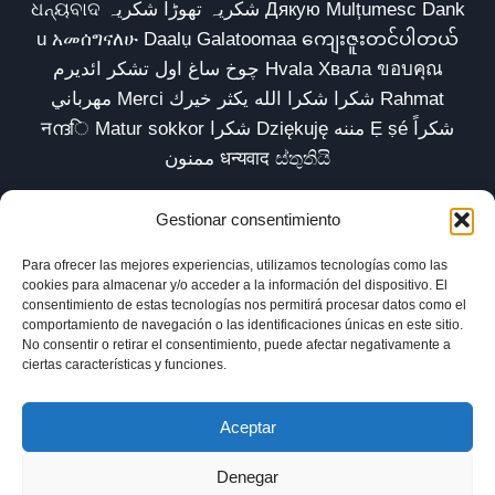
ଧନ୍ୟବାଦ شکریہ تھوڑا شکریہ Дякую Mulțumesc Dank
u አመሰግናለሁ Daalụ Galatoomaa ကျေးဇူးတင်ပါတယ်
چوخ ساغ اول تشکر ائدیرم Hvala Хвала ขอบคุณ
مهرباني Merci شكرا شكرا الله يكثر خيرك Rahmat
नന്ദि Matur sokkor شكرا Dziękuję مننه Ẹ ṣé شكراً
ممنون धन्यवाद ස්තුතියි
Gestionar consentimiento
Para ofrecer las mejores experiencias, utilizamos tecnologías como las
Inicio
Biblioteca
Parábolas TV
Comunidad
cookies para almacenar y/o acceder a la información del dispositivo. El
consentimiento de estas tecnologías nos permitirá procesar datos como el
Esencia
Blog
Política de privacidad
comportamiento de navegación o las identificaciones únicas en este sitio.
No consentir o retirar el consentimiento, puede afectar negativamente a
Aviso legal
Política de cookies (UE)
ciertas características y funciones.
Aceptar
Denegar