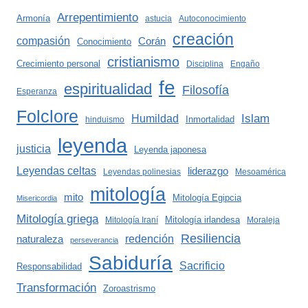
Arrepentimiento
Armonía
astucia
Autoconocimiento
creación
compasión
Corán
Conocimiento
cristianismo
Crecimiento personal
Disciplina
Engaño
fe
espiritualidad
Filosofía
Esperanza
Folclore
Islam
Humildad
Inmortalidad
hinduismo
leyenda
justicia
Leyenda japonesa
Leyendas celtas
liderazgo
Leyendas polinesias
Mesoamérica
mitología
mito
Mitología Egipcia
Misericordia
Mitología griega
Mitología irlandesa
Mitología Iraní
Moraleja
Resiliencia
redención
naturaleza
perseverancia
Sabiduría
Sacrificio
Responsabilidad
Transformación
Zoroastrismo