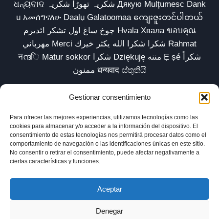
ଧନ୍ୟବାଦ شکریہ تھوڑا شکریہ Дякую Mulțumesc Dank
u አመሰግናለሁ Daalụ Galatoomaa ကျေးဇူးတင်ပါတယ်
چوخ ساغ اول تشکر ائدیرم Hvala Хвала ขอบคุณ
مهرباني Merci شكرا شكرا الله يكثر خيرك Rahmat
नന്ദि Matur sokkor شكرا Dziękuję مننه Ẹ ṣé شكراً
ممنون धन्यवाद ස්තුතියි
Gestionar consentimiento
Para ofrecer las mejores experiencias, utilizamos tecnologías como las
Inicio
Biblioteca
Parábolas TV
Comunidad
cookies para almacenar y/o acceder a la información del dispositivo. El
consentimiento de estas tecnologías nos permitirá procesar datos como el
Esencia
Blog
Política de privacidad
comportamiento de navegación o las identificaciones únicas en este sitio.
No consentir o retirar el consentimiento, puede afectar negativamente a
Aviso legal
Política de cookies (UE)
ciertas características y funciones.
Aceptar
Denegar