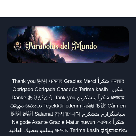
Thank you 谢谢 धन्यवाद Gracias Merci شكراً धन्यवाद
Obrigado Obrigada Спасибо Terima kasih شکریہ
Danke ありがとう Tank you شكراً متشكرين धन्यवाद
ధన్యవాదములు Teşekkür ederim நன்றி 多謝 Cảm ơn
谢谢 感謝 Salamat 감사합니다 سپاسگزارم متشکرم
Na gode Asante Grazie Matur nuwun આભાર شكراً
يسلمو يعطيك العافية धन्यवाद Terima kasih ಧನ್ಯವಾದಗಳು