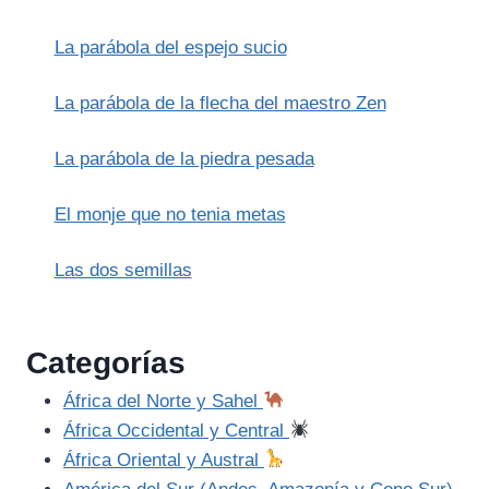
CABALLERO
VERDE:
La parábola del espejo sucio
LA
FABLE
DEL
La parábola de la flecha del maestro Zen
HONOR
Y
La parábola de la piedra pesada
LA
PRUEBA
El monje que no tenia metas
Las dos semillas
Categorías
África del Norte y Sahel
África Occidental y Central
África Oriental y Austral