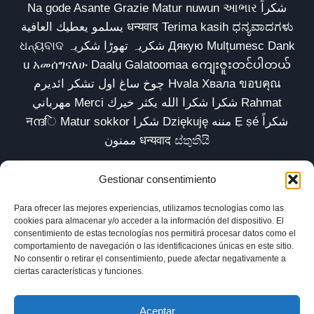
Na gode Asante Grazie Matur nuwun આભાર شكراً
يسلمو يعطيك العافية धन्यवाद Terima kasih ಧನ್ಯವಾದಗಳು
ଧନ୍ୟବାଦ شکریہ تھوڑا شکریہ Дякую Mulțumesc Dank
u አመሰግናለሁ Daalụ Galatoomaa ကျေးဇူးတင်ပါတယ်
چوخ ساغ اول تشکر ائدیرم Hvala Хвала ขอบคุณ
مهرباني Merci شكرا شكرا الله يكثر خيرك Rahmat
नന്ദि Matur sokkor شكرا Dziękuję مننه Ẹ ṣé شكراً
ممنون धन्यवाद ස්තුතියි
Gestionar consentimiento
Para ofrecer las mejores experiencias, utilizamos tecnologías como las
Inicio
Biblioteca
Parábolas TV
Comunidad
cookies para almacenar y/o acceder a la información del dispositivo. El
consentimiento de estas tecnologías nos permitirá procesar datos como el
Esencia
Blog
Política de privacidad
comportamiento de navegación o las identificaciones únicas en este sitio.
No consentir o retirar el consentimiento, puede afectar negativamente a
Aviso legal
Política de cookies (UE)
ciertas características y funciones.
Aceptar