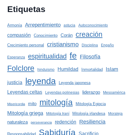
Etiquetas
Arrepentimiento
Armonía
astucia
Autoconocimiento
creación
compasión
Corán
Conocimiento
cristianismo
Crecimiento personal
Disciplina
Engaño
fe
espiritualidad
Filosofía
Esperanza
Folclore
Islam
Humildad
Inmortalidad
hinduismo
leyenda
justicia
Leyenda japonesa
Leyendas celtas
liderazgo
Leyendas polinesias
Mesoamérica
mitología
mito
Mitología Egipcia
Misericordia
Mitología griega
Mitología irlandesa
Mitología Iraní
Moraleja
Resiliencia
redención
naturaleza
perseverancia
Sabiduría
Sacrificio
Responsabilidad