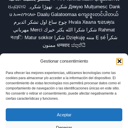
ଧନ୍ୟବାଦ شکریہ تھوڑا شکریہ Дякую Mulțumesc Dank
u አመሰግናለሁ Daalụ Galatoomaa ကျေးဇူးတင်ပါတယ်
چوخ ساغ اول تشکر ائدیرم Hvala Хвала ขอบคุณ
مهرباني Merci شكرا شكرا الله يكثر خيرك Rahmat
नന്ദि Matur sokkor شكرا Dziękuję مننه Ẹ ṣé شكراً
ممنون धन्यवाद ස්තුතියි
Gestionar consentimiento
Para ofrecer las mejores experiencias, utilizamos tecnologías como las
Inicio
Biblioteca
Parábolas TV
Comunidad
cookies para almacenar y/o acceder a la información del dispositivo. El
consentimiento de estas tecnologías nos permitirá procesar datos como el
Esencia
Blog
Política de privacidad
comportamiento de navegación o las identificaciones únicas en este sitio.
No consentir o retirar el consentimiento, puede afectar negativamente a
Aviso legal
Política de cookies (UE)
ciertas características y funciones.
Aceptar
Denegar