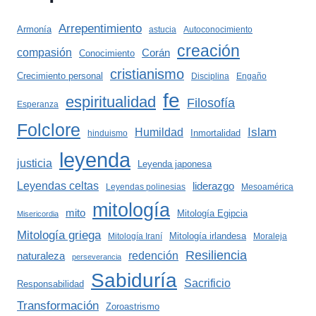
Arrepentimiento
Armonía
astucia
Autoconocimiento
creación
compasión
Corán
Conocimiento
cristianismo
Crecimiento personal
Disciplina
Engaño
fe
espiritualidad
Filosofía
Esperanza
Folclore
Islam
Humildad
Inmortalidad
hinduismo
leyenda
justicia
Leyenda japonesa
Leyendas celtas
liderazgo
Leyendas polinesias
Mesoamérica
mitología
mito
Mitología Egipcia
Misericordia
Mitología griega
Mitología irlandesa
Mitología Iraní
Moraleja
Resiliencia
redención
naturaleza
perseverancia
Sabiduría
Sacrificio
Responsabilidad
Transformación
Zoroastrismo