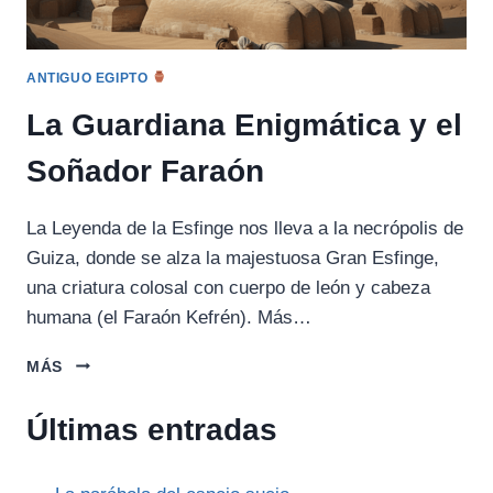
ANTIGUO EGIPTO
La Guardiana Enigmática y el
Soñador Faraón
La Leyenda de la Esfinge nos lleva a la necrópolis de
Guiza, donde se alza la majestuosa Gran Esfinge,
una criatura colosal con cuerpo de león y cabeza
humana (el Faraón Kefrén). Más…
LA
MÁS
GUARDIANA
ENIGMÁTICA
Últimas entradas
Y
EL
SOÑADOR