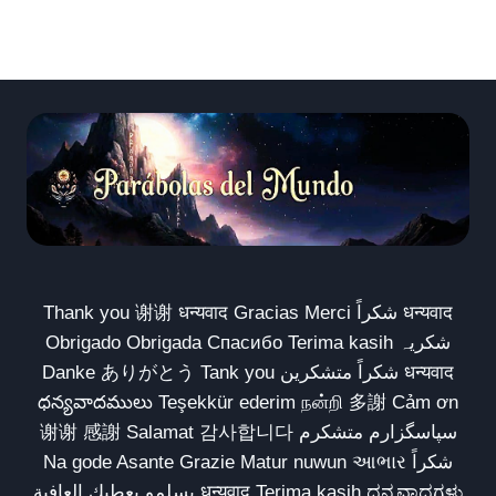
Thank you 谢谢 धन्यवाद Gracias Merci شكراً धन्यवाद
Obrigado Obrigada Спасибо Terima kasih شکریہ
Danke ありがとう Tank you شكراً متشكرين धन्यवाद
ధన్యవాదములు Teşekkür ederim நன்றி 多謝 Cảm ơn
谢谢 感謝 Salamat 감사합니다 سپاسگزارم متشکرم
Na gode Asante Grazie Matur nuwun આભાર شكراً
يسلمو يعطيك العافية धन्यवाद Terima kasih ಧನ್ಯವಾದಗಳು