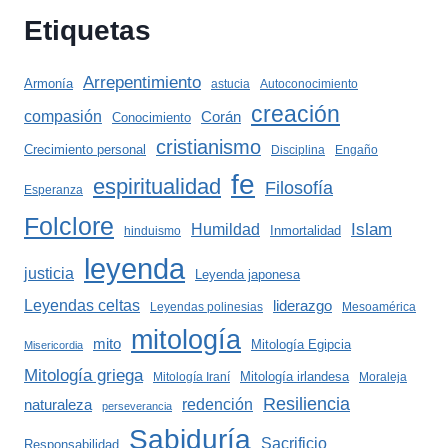
Etiquetas
Arrepentimiento
Armonía
astucia
Autoconocimiento
creación
compasión
Corán
Conocimiento
cristianismo
Crecimiento personal
Disciplina
Engaño
fe
espiritualidad
Filosofía
Esperanza
Folclore
Islam
Humildad
Inmortalidad
hinduismo
leyenda
justicia
Leyenda japonesa
Leyendas celtas
liderazgo
Leyendas polinesias
Mesoamérica
mitología
mito
Mitología Egipcia
Misericordia
Mitología griega
Mitología irlandesa
Mitología Iraní
Moraleja
Resiliencia
redención
naturaleza
perseverancia
Sabiduría
Sacrificio
Responsabilidad