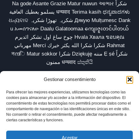
Na gode Asante Grazie Matur nuwun આભાર شكراً
يسلمو يعطيك العافية धन्यवाद Terima kasih ಧನ್ಯವಾದಗಳು
ଧନ୍ୟବାଦ شکریہ تھوڑا شکریہ Дякую Mulțumesc Dank
u አመሰግናለሁ Daalụ Galatoomaa ကျေးဇူးတင်ပါတယ်
چوخ ساغ اول تشکر ائدیرم Hvala Хвала ขอบคุณ
مهرباني Merci شكرا شكرا الله يكثر خيرك Rahmat
नന്ദि Matur sokkor شكرا Dziękuję مننه Ẹ ṣé شكراً
ممنون धन्यवाद ස්තුතියි
Gestionar consentimiento
Para ofrecer las mejores experiencias, utilizamos tecnologías como las
Inicio
Biblioteca
Parábolas TV
Comunidad
cookies para almacenar y/o acceder a la información del dispositivo. El
consentimiento de estas tecnologías nos permitirá procesar datos como el
Esencia
Blog
Política de privacidad
comportamiento de navegación o las identificaciones únicas en este sitio.
No consentir o retirar el consentimiento, puede afectar negativamente a
Aviso legal
Política de cookies (UE)
ciertas características y funciones.
Aceptar