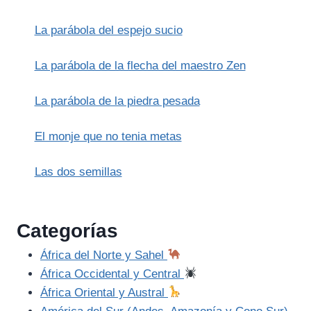
SACRIFICIO
Y
La parábola del espejo sucio
LA
RESPONSABILIDAD
DE
La parábola de la flecha del maestro Zen
INNOVAR
La parábola de la piedra pesada
El monje que no tenia metas
Las dos semillas
Categorías
África del Norte y Sahel
África Occidental y Central
África Oriental y Austral