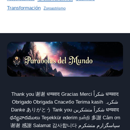
Transformación
Zoroastrismo
Thank you 谢谢 धन्यवाद Gracias Merci شكراً धन्यवाद
Obrigado Obrigada Спасибо Terima kasih شکریہ
Danke ありがとう Tank you شكراً متشكرين धन्यवाद
ధన్యవాదములు Teşekkür ederim நன்றி 多謝 Cảm ơn
谢谢 感謝 Salamat 감사합니다 سپاسگزارم متشکرم