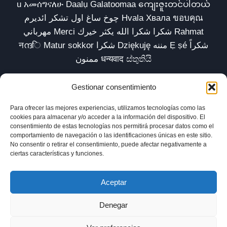
u አመሰግናለሁ Daalụ Galatoomaa ကျေးဇူးတင်ပါတယ်
چوخ ساغ اول تشکر ائدیرم Hvala Хвала ขอบคุณ
مهرباني Merci شكرا شكرا الله يكثر خيرك Rahmat
नന്ദि Matur sokkor شكرا Dziękuję مننه Ẹ ṣé شكراً
ممنون धन्यवाद ස්තුතියි
Gestionar consentimiento
Para ofrecer las mejores experiencias, utilizamos tecnologías como las
Inicio
Biblioteca
Parábolas TV
Comunidad
cookies para almacenar y/o acceder a la información del dispositivo. El
consentimiento de estas tecnologías nos permitirá procesar datos como el
Esencia
Blog
Política de privacidad
comportamiento de navegación o las identificaciones únicas en este sitio.
No consentir o retirar el consentimiento, puede afectar negativamente a
Aviso legal
Política de cookies (UE)
ciertas características y funciones.
Aceptar
Denegar