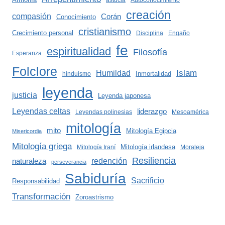
astucia
Autoconocimiento
creación
compasión
Corán
Conocimiento
cristianismo
Crecimiento personal
Disciplina
Engaño
fe
espiritualidad
Filosofía
Esperanza
Folclore
Islam
Humildad
Inmortalidad
hinduismo
leyenda
justicia
Leyenda japonesa
Leyendas celtas
liderazgo
Leyendas polinesias
Mesoamérica
mitología
mito
Mitología Egipcia
Misericordia
Mitología griega
Mitología irlandesa
Mitología Iraní
Moraleja
Resiliencia
redención
naturaleza
perseverancia
Sabiduría
Sacrificio
Responsabilidad
Transformación
Zoroastrismo