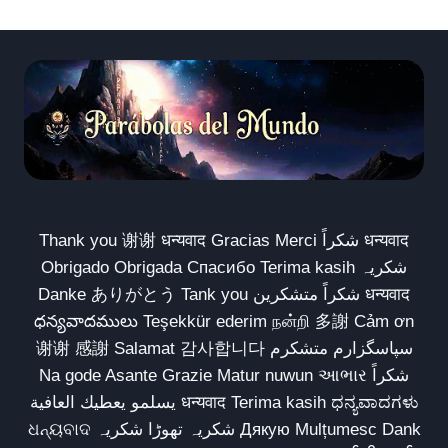
Thank you 谢谢 धन्यवाद Gracias Merci شكراً धन्यवाद
Obrigado Obrigada Спасибо Terima kasih شکریہ
Danke ありがとう Tank you شكراً متشكرين धन्यवाद
ధన్యవాదములు Teşekkür ederim நன்றி 多謝 Cảm ơn
谢谢 感謝 Salamat 감사합니다 سپاسگزارم متشکرم
Na gode Asante Grazie Matur nuwun આભાર شكراً
يسلمو يعطيك العافية धन्यवाद Terima kasih ಧನ್ಯವಾದಗಳು
ଧନ୍ୟବାଦ شکریہ تھوڑا شکریہ Дякую Mulțumesc Dank