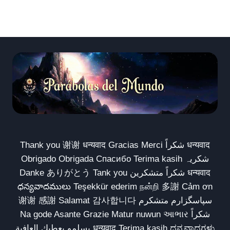
Thank you 谢谢 धन्यवाद Gracias Merci شكراً धन्यवाद
Obrigado Obrigada Спасибо Terima kasih شکریہ
Danke ありがとう Tank you شكراً متشكرين धन्यवाद
ధన్యవాదములు Teşekkür ederim நன்றி 多謝 Cảm ơn
谢谢 感謝 Salamat 감사합니다 سپاسگزارم متشکرم
Na gode Asante Grazie Matur nuwun આભાર شكراً
يسلمو يعطيك العافية धन्यवाद Terima kasih ಧನ್ಯವಾದಗಳು