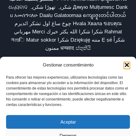
ଧନ୍ୟବାଦ شکریہ تھوڑا شکریہ Дякую Mulțumesc Dank
u አመሰግናለሁ Daalụ Galatoomaa ကျေးဇူးတင်ပါတယ်
چوخ ساغ اول تشکر ائدیرم Hvala Хвала ขอบคุณ
مهرباني Merci شكرا شكرا الله يكثر خيرك Rahmat
नന്ദि Matur sokkor شكرا Dziękuję مننه Ẹ ṣé شكراً
ممنون धन्यवाद ස්තුතියි
Gestionar consentimiento
Para ofrecer las mejores experiencias, utilizamos tecnologías como las
Inicio
Biblioteca
Parábolas TV
Comunidad
cookies para almacenar y/o acceder a la información del dispositivo. El
consentimiento de estas tecnologías nos permitirá procesar datos como el
Esencia
Blog
Política de privacidad
comportamiento de navegación o las identificaciones únicas en este sitio.
No consentir o retirar el consentimiento, puede afectar negativamente a
Aviso legal
Política de cookies (UE)
ciertas características y funciones.
Aceptar
Denegar