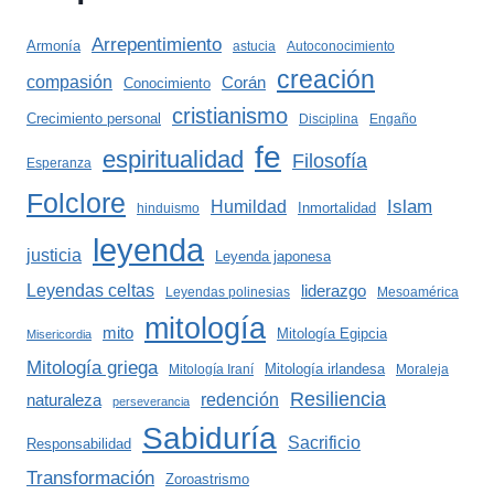
Arrepentimiento
Armonía
astucia
Autoconocimiento
creación
compasión
Corán
Conocimiento
cristianismo
Crecimiento personal
Disciplina
Engaño
fe
espiritualidad
Filosofía
Esperanza
Folclore
Islam
Humildad
Inmortalidad
hinduismo
leyenda
justicia
Leyenda japonesa
Leyendas celtas
liderazgo
Leyendas polinesias
Mesoamérica
mitología
mito
Mitología Egipcia
Misericordia
Mitología griega
Mitología irlandesa
Mitología Iraní
Moraleja
Resiliencia
redención
naturaleza
perseverancia
Sabiduría
Sacrificio
Responsabilidad
Transformación
Zoroastrismo