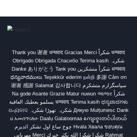
Thank you 谢谢 धन्यवाद Gracias Merci شكراً धन्यवाद
Obrigado Obrigada Спасибо Terima kasih شکریہ
Danke ありがとう Tank you شكراً متشكرين धन्यवाद
ధన్యవాదములు Teşekkür ederim நன்றி 多謝 Cảm ơn
谢谢 感謝 Salamat 감사합니다 سپاسگزارم متشکرم
Na gode Asante Grazie Matur nuwun આભાર شكراً
يسلمو يعطيك العافية धन्यवाद Terima kasih ಧನ್ಯವಾದಗಳು
ଧନ୍ୟବାଦ شکریہ تھوڑا شکریہ Дякую Mulțumesc Dank
u አመሰግናለሁ Daalụ Galatoomaa ကျေးဇူးတင်ပါတယ်
چوخ ساغ اول تشکر ائدیرم Hvala Хвала ขอบคุณ
مهرباني Merci شكرا شكرا الله يكثر خيرك Rahmat