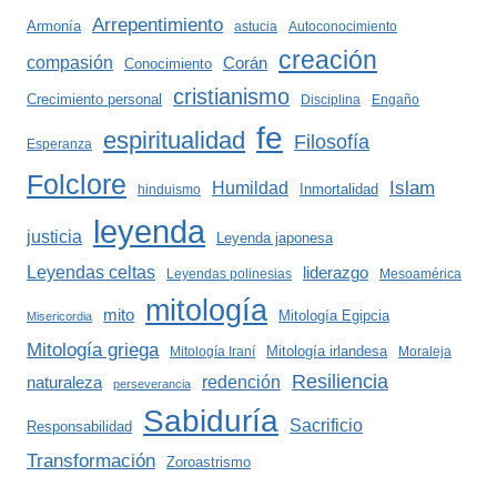
Arrepentimiento
Armonía
astucia
Autoconocimiento
creación
compasión
Corán
Conocimiento
cristianismo
Crecimiento personal
Disciplina
Engaño
fe
espiritualidad
Filosofía
Esperanza
Folclore
Islam
Humildad
Inmortalidad
hinduismo
leyenda
justicia
Leyenda japonesa
Leyendas celtas
liderazgo
Leyendas polinesias
Mesoamérica
mitología
mito
Mitología Egipcia
Misericordia
Mitología griega
Mitología irlandesa
Mitología Iraní
Moraleja
Resiliencia
redención
naturaleza
perseverancia
Sabiduría
Sacrificio
Responsabilidad
Transformación
Zoroastrismo