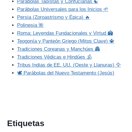
Parábolas Taoístas y Confucianas ☯️
Parábolas Universales para los Inicios 🌱
Persia (Zoroastrismo y Épica) 🔥
Polinesia 🌺
Roma: Leyendas Fundacionales y Virtud 🏟️
Teogonía y Panteón Griego (Mitos Clave) 🔱
Tradiciones Coreanas y Manchúes 🏯
Tradiciones Védicas e Hindúes 🕉️
Tribus Indias de EE. UU. (Oeste y Llanuras) 🦅
🕊️ Parábolas del Nuevo Testamento (Jesús)
Etiquetas