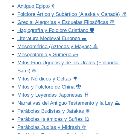
Antiguo Egipto ⚱️
Folclore Ártico y Subártico (Alaska y Canadá) 🧊
Grecia: Alegorías y Escuelas Filosóficas 🦉
Hagiografía y Folclore Cristiano 🛡️
Literatura Medieval Europea ✒️
Mesoamérica (Aztecas y Mayas) 🔺
Mesopotamia y Sumeria 🧱
Mitos Fino-Úgricos y de los Urales (Finlandia,
Sami) ❄️
Mitos Nórdicos y Celtas 🌳
Mitos y Folclore de China 🐉
Mitos y Leyendas Japonesas ⛩️
Narrativas del Antiguo Testamento y la Ley ⛰️
Parábolas Budistas y Jatakas ☸️
Parábolas Islámicas y Sufíes 🕌
Parábolas Judías y Midrash 🔯