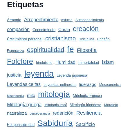
Etiquetas
Arrepentimiento
Armonía
astucia
Autoconocimiento
creación
compasión
Corán
Conocimiento
cristianismo
Crecimiento personal
Disciplina
Engaño
fe
espiritualidad
Filosofía
Esperanza
Folclore
Islam
Humildad
Inmortalidad
hinduismo
leyenda
justicia
Leyenda japonesa
Leyendas celtas
liderazgo
Leyendas polinesias
Mesoamérica
mitología
mito
Mitología Egipcia
Misericordia
Mitología griega
Mitología irlandesa
Mitología Iraní
Moraleja
Resiliencia
redención
naturaleza
perseverancia
Sabiduría
Sacrificio
Responsabilidad