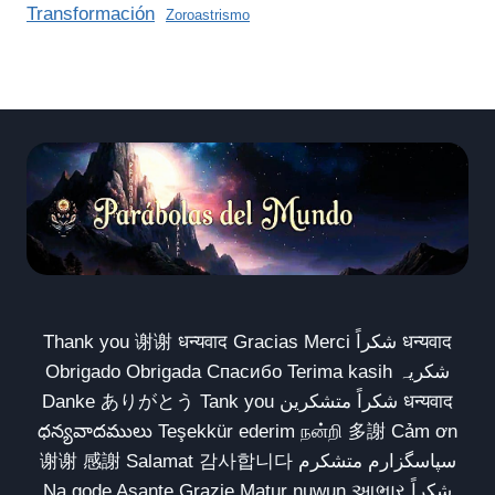
Transformación
Zoroastrismo
Thank you 谢谢 धन्यवाद Gracias Merci شكراً धन्यवाद
Obrigado Obrigada Спасибо Terima kasih شکریہ
Danke ありがとう Tank you شكراً متشكرين धन्यवाद
ధన్యవాదములు Teşekkür ederim நன்றி 多謝 Cảm ơn
谢谢 感謝 Salamat 감사합니다 سپاسگزارم متشکرم
Na gode Asante Grazie Matur nuwun આભાર شكراً