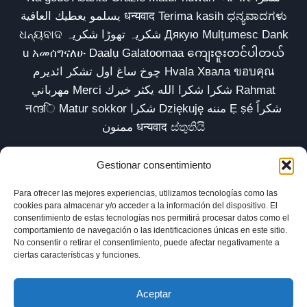
يسلمو يعطيك العافية धन्यवाद Terima kasih ಧನ್ಯವಾದಗಳು
ଧନ୍ୟବାଦ شکریہ تھوڑا شکریہ Дякую Mulțumesc Dank
u አመሰግናለሁ Daalụ Galatoomaa ကျေးဇူးတင်ပါတယ်
چوخ ساغ اول تشکر ائدیرم Hvala Хвала ขอบคุณ
مهرباني Merci شكرا شكرا الله يكثر خيرك Rahmat
नന്ദि Matur sokkor شكرا Dziękuję مننه Ẹ ṣé شكراً
ممنون धन्यवाद ස්තුතියි
Gestionar consentimiento
Para ofrecer las mejores experiencias, utilizamos tecnologías como las
Inicio
Biblioteca
Parábolas TV
Comunidad
cookies para almacenar y/o acceder a la información del dispositivo. El
consentimiento de estas tecnologías nos permitirá procesar datos como el
Esencia
Blog
Política de privacidad
comportamiento de navegación o las identificaciones únicas en este sitio.
No consentir o retirar el consentimiento, puede afectar negativamente a
Aviso legal
Política de cookies (UE)
ciertas características y funciones.
Aceptar