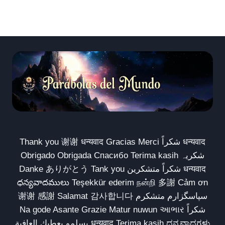
Thank you 谢谢 धन्यवाद Gracias Merci شكراً धन्यवाद
Obrigado Obrigada Спасибо Terima kasih شکریہ
Danke ありがとう Tank you شكراً متشكرين धन्यवाद
ధన్యవాదములు Teşekkür ederim நன்றி 多謝 Cảm ơn
谢谢 感謝 Salamat 감사합니다 سپاسگزارم متشکرم
Na gode Asante Grazie Matur nuwun આભાર شكراً
يسلمو يعطيك العافية धन्यवाद Terima kasih ಧನ್ಯವಾದಗಳು