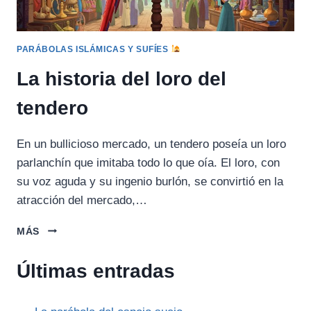
PARÁBOLAS ISLÁMICAS Y SUFÍES
La historia del loro del
tendero
En un bullicioso mercado, un tendero poseía un loro
parlanchín que imitaba todo lo que oía. El loro, con
su voz aguda y su ingenio burlón, se convirtió en la
atracción del mercado,…
LA
MÁS
HISTORIA
DEL
Últimas entradas
LORO
DEL
TENDERO