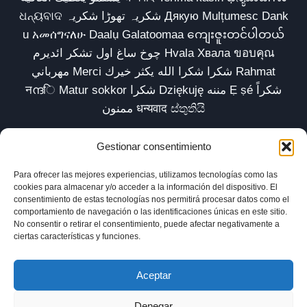
ଧନ୍ୟବାଦ شکریہ تھوڑا شکریہ Дякую Mulțumesc Dank
u አመሰግናለሁ Daalụ Galatoomaa ကျေးဇူးတင်ပါတယ်
چوخ ساغ اول تشکر ائدیرم Hvala Хвала ขอบคุณ
مهرباني Merci شكرا شكرا الله يكثر خيرك Rahmat
नന്ദि Matur sokkor شكرا Dziękuję مننه Ẹ ṣé شكراً
ممنون धन्यवाद ස්තුතියි
Gestionar consentimiento
Para ofrecer las mejores experiencias, utilizamos tecnologías como las
Inicio
Biblioteca
Parábolas TV
Comunidad
cookies para almacenar y/o acceder a la información del dispositivo. El
consentimiento de estas tecnologías nos permitirá procesar datos como el
Esencia
Blog
Política de privacidad
comportamiento de navegación o las identificaciones únicas en este sitio.
No consentir o retirar el consentimiento, puede afectar negativamente a
Aviso legal
Política de cookies (UE)
ciertas características y funciones.
Aceptar
Denegar