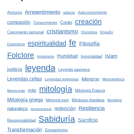
Arrepentimiento
Armonía
astucia
Autoconocimiento
creación
compasión
Corán
Conocimiento
cristianismo
Crecimiento personal
Disciplina
Engaño
fe
espiritualidad
Filosofía
Esperanza
Folclore
Islam
Humildad
Inmortalidad
hinduismo
leyenda
justicia
Leyenda japonesa
Leyendas celtas
liderazgo
Leyendas polinesias
Mesoamérica
mitología
mito
Mitología Egipcia
Misericordia
Mitología griega
Mitología irlandesa
Mitología Iraní
Moraleja
Resiliencia
redención
naturaleza
perseverancia
Sabiduría
Sacrificio
Responsabilidad
Transformación
Zoroastrismo