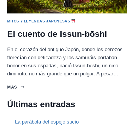
MITOS Y LEYENDAS JAPONESAS
El cuento de Issun-bōshi
En el corazón del antiguo Japón, donde los cerezos
florecían con delicadeza y los samuráis portaban
honor en sus espadas, nació Issun-bōshi, un niño
diminuto, no más grande que un pulgar. A pesar…
EL
MÁS
CUENTO
DE
Últimas entradas
ISSUN-
BŌSHI
La parábola del espejo sucio