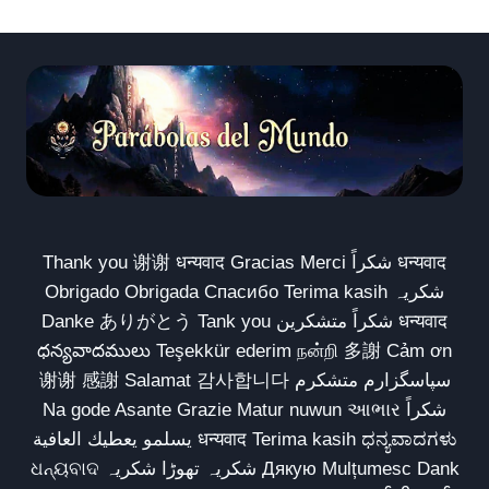
Thank you 谢谢 धन्यवाद Gracias Merci شكراً धन्यवाद
Obrigado Obrigada Спасибо Terima kasih شکریہ
Danke ありがとう Tank you شكراً متشكرين धन्यवाद
ధన్యవాదములు Teşekkür ederim நன்றி 多謝 Cảm ơn
谢谢 感謝 Salamat 감사합니다 سپاسگزارم متشکرم
Na gode Asante Grazie Matur nuwun આભાર شكراً
يسلمو يعطيك العافية धन्यवाद Terima kasih ಧನ್ಯವಾದಗಳು
ଧନ୍ୟବାଦ شکریہ تھوڑا شکریہ Дякую Mulțumesc Dank