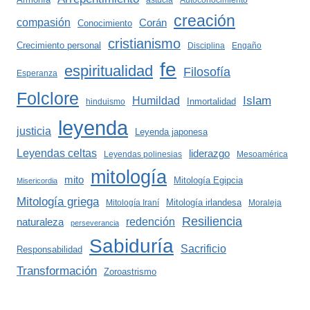
astucia
Autoconocimiento
creación
compasión
Corán
Conocimiento
cristianismo
Crecimiento personal
Disciplina
Engaño
fe
espiritualidad
Filosofía
Esperanza
Folclore
Islam
Humildad
Inmortalidad
hinduismo
leyenda
justicia
Leyenda japonesa
Leyendas celtas
liderazgo
Leyendas polinesias
Mesoamérica
mitología
mito
Mitología Egipcia
Misericordia
Mitología griega
Mitología irlandesa
Mitología Iraní
Moraleja
Resiliencia
redención
naturaleza
perseverancia
Sabiduría
Sacrificio
Responsabilidad
Transformación
Zoroastrismo