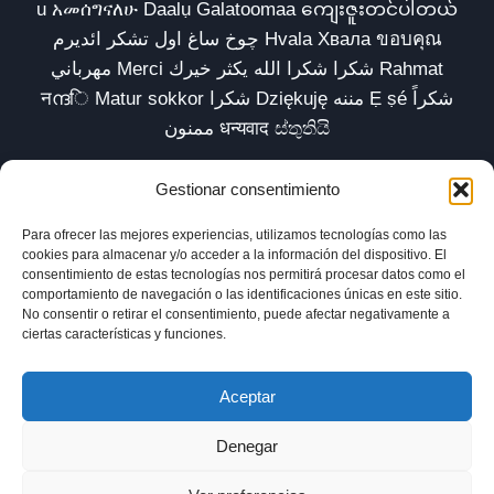
u አመሰግናለሁ Daalụ Galatoomaa ကျေးဇူးတင်ပါတယ်
چوخ ساغ اول تشکر ائدیرم Hvala Хвала ขอบคุณ
مهرباني Merci شكرا شكرا الله يكثر خيرك Rahmat
नന്ദि Matur sokkor شكرا Dziękuję مننه Ẹ ṣé شكراً
ممنون धन्यवाद ස්තුතියි
Gestionar consentimiento
Para ofrecer las mejores experiencias, utilizamos tecnologías como las
Inicio
Biblioteca
Parábolas TV
Comunidad
cookies para almacenar y/o acceder a la información del dispositivo. El
consentimiento de estas tecnologías nos permitirá procesar datos como el
Esencia
Blog
Política de privacidad
comportamiento de navegación o las identificaciones únicas en este sitio.
No consentir o retirar el consentimiento, puede afectar negativamente a
Aviso legal
Política de cookies (UE)
ciertas características y funciones.
Aceptar
Denegar