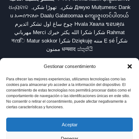
ଧନ୍ୟବାଦ شکریہ تھوڑا شکریہ Дякую Mulțumesc Dank
u አመሰግናለሁ Daalụ Galatoomaa ကျေးဇူးတင်ပါတယ်
چوخ ساغ اول تشکر ائدیرم Hvala Хвала ขอบคุณ
مهرباني Merci شكرا شكرا الله يكثر خيرك Rahmat
नന്ദि Matur sokkor شكرا Dziękuję مننه Ẹ ṣé شكراً
ممنون धन्यवाद ස්තුතියි
Gestionar consentimiento
Para ofrecer las mejores experiencias, utilizamos tecnologías como las
Inicio
Biblioteca
Parábolas TV
Comunidad
cookies para almacenar y/o acceder a la información del dispositivo. El
consentimiento de estas tecnologías nos permitirá procesar datos como el
Esencia
Blog
Política de privacidad
comportamiento de navegación o las identificaciones únicas en este sitio.
No consentir o retirar el consentimiento, puede afectar negativamente a
Aviso legal
Política de cookies (UE)
ciertas características y funciones.
Aceptar
Denegar