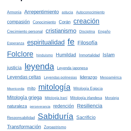
Arrepentimiento
Armonía
astucia
Autoconocimiento
creación
compasión
Corán
Conocimiento
cristianismo
Crecimiento personal
Disciplina
Engaño
fe
espiritualidad
Filosofía
Esperanza
Folclore
Islam
Humildad
Inmortalidad
hinduismo
leyenda
justicia
Leyenda japonesa
Leyendas celtas
liderazgo
Leyendas polinesias
Mesoamérica
mitología
mito
Mitología Egipcia
Misericordia
Mitología griega
Mitología irlandesa
Mitología Iraní
Moraleja
Resiliencia
redención
naturaleza
perseverancia
Sabiduría
Sacrificio
Responsabilidad
Transformación
Zoroastrismo