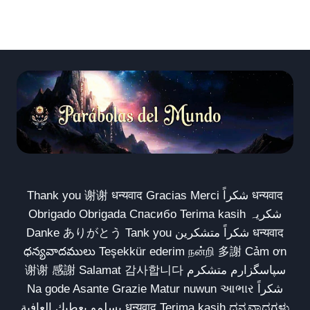
Thank you 谢谢 धन्यवाद Gracias Merci شكراً धन्यवाद
Obrigado Obrigada Спасибо Terima kasih شکریہ
Danke ありがとう Tank you شكراً متشكرين धन्यवाद
ధన్యవాదములు Teşekkür ederim நன்றி 多謝 Cảm ơn
谢谢 感謝 Salamat 감사합니다 سپاسگزارم متشکرم
Na gode Asante Grazie Matur nuwun આભાર شكراً
يسلمو يعطيك العافية धन्यवाद Terima kasih ಧನ್ಯವಾದಗಳು