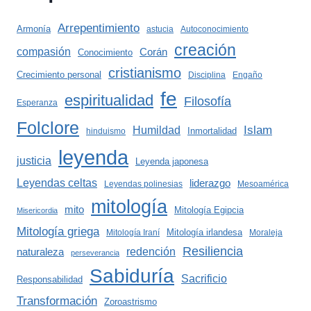
Arrepentimiento
Armonía
astucia
Autoconocimiento
creación
compasión
Corán
Conocimiento
cristianismo
Crecimiento personal
Disciplina
Engaño
fe
espiritualidad
Filosofía
Esperanza
Folclore
Islam
Humildad
Inmortalidad
hinduismo
leyenda
justicia
Leyenda japonesa
Leyendas celtas
liderazgo
Leyendas polinesias
Mesoamérica
mitología
mito
Mitología Egipcia
Misericordia
Mitología griega
Mitología irlandesa
Mitología Iraní
Moraleja
Resiliencia
redención
naturaleza
perseverancia
Sabiduría
Sacrificio
Responsabilidad
Transformación
Zoroastrismo