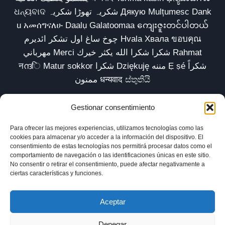
ଧନ୍ୟବାଦ شکریہ تھوڑا شکریہ Дякую Mulțumesc Dank
u አመሰግናለሁ Daalụ Galatoomaa ကျေးဇူးတင်ပါတယ်
چوخ ساغ اول تشکر ائدیرم Hvala Хвала ขอบคุณ
مهرباني Merci شكرا شكرا الله يكثر خيرك Rahmat
नന്ദि Matur sokkor شكرا Dziękuję مننه Ẹ ṣé شكراً
ممنون धन्यवाद ස්තුතියි
Gestionar consentimiento
Para ofrecer las mejores experiencias, utilizamos tecnologías como las
Inicio
Biblioteca
Parábolas TV
Comunidad
cookies para almacenar y/o acceder a la información del dispositivo. El
consentimiento de estas tecnologías nos permitirá procesar datos como el
Esencia
Blog
Política de privacidad
comportamiento de navegación o las identificaciones únicas en este sitio.
No consentir o retirar el consentimiento, puede afectar negativamente a
Aviso legal
Política de cookies (UE)
ciertas características y funciones.
Aceptar
Denegar