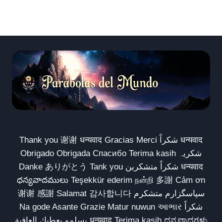
Thank you 谢谢 धन्यवाद Gracias Merci شكراً धन्यवाद
Obrigado Obrigada Спасибо Terima kasih شکریہ
Danke ありがとう Tank you شكراً متشكرين धन्यवाद
ధన్యవాదములు Teşekkür ederim நன்றி 多謝 Cảm ơn
谢谢 感謝 Salamat 감사합니다 سپاسگزارم متشکرم
Na gode Asante Grazie Matur nuwun આભાર شكراً
يسلمو يعطيك العافية धन्यवाद Terima kasih ಧನ್ಯವಾದಗಳು