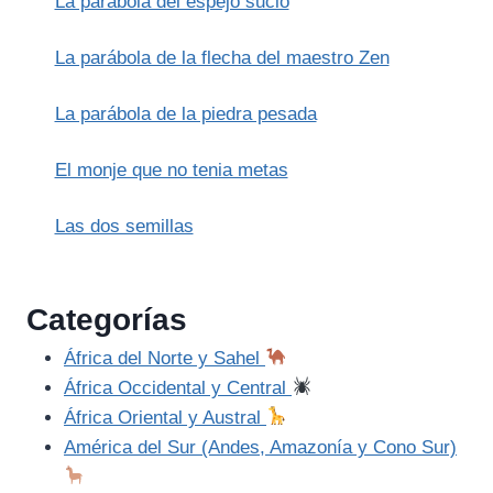
La parábola del espejo sucio
EL
NIÑO
JESÚS
La parábola de la flecha del maestro Zen
La parábola de la piedra pesada
El monje que no tenia metas
Las dos semillas
Categorías
África del Norte y Sahel
África Occidental y Central
África Oriental y Austral
América del Sur (Andes, Amazonía y Cono Sur)