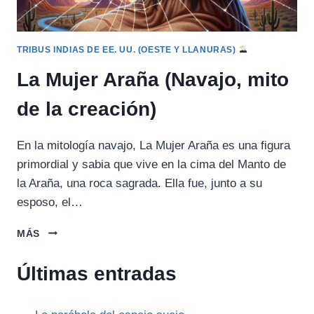
TRIBUS INDIAS DE EE. UU. (OESTE Y LLANURAS)
La Mujer Araña (Navajo, mito
de la creación)
En la mitología navajo, La Mujer Araña es una figura
primordial y sabia que vive en la cima del Manto de
la Araña, una roca sagrada. Ella fue, junto a su
esposo, el…
LA
MÁS
MUJER
ARAÑA
Últimas entradas
(NAVAJO,
MITO
DE