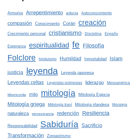
Arrepentimiento
Armonía
astucia
Autoconocimiento
creación
compasión
Corán
Conocimiento
cristianismo
Crecimiento personal
Disciplina
Engaño
fe
espiritualidad
Filosofía
Esperanza
Folclore
Islam
Humildad
Inmortalidad
hinduismo
leyenda
justicia
Leyenda japonesa
Leyendas celtas
liderazgo
Leyendas polinesias
Mesoamérica
mitología
mito
Mitología Egipcia
Misericordia
Mitología griega
Mitología irlandesa
Mitología Iraní
Moraleja
Resiliencia
redención
naturaleza
perseverancia
Sabiduría
Sacrificio
Responsabilidad
Transformación
Zoroastrismo