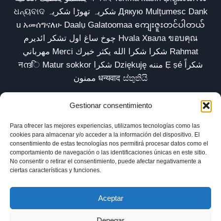
ଧନ୍ୟବାଦ شکریہ تھوڑا شکریہ Дякую Mulțumesc Dank
u አመሰግናለሁ Daalụ Galatoomaa ကျေးဇူးတင်ပါတယ်
چوخ ساغ اول تشکر ائدیرم Hvala Хвала ขอบคุณ
مهرباني Merci شكرا شكرا الله يكثر خيرك Rahmat
नന്ദि Matur sokkor شكرا Dziękuję مننه Ẹ ṣé شكراً
ممنون धन्यवाद ස්තුතියි
Gestionar consentimiento
Para ofrecer las mejores experiencias, utilizamos tecnologías como las
Inicio
Biblioteca
Parábolas TV
Comunidad
cookies para almacenar y/o acceder a la información del dispositivo. El
consentimiento de estas tecnologías nos permitirá procesar datos como el
Esencia
Blog
Política de privacidad
comportamiento de navegación o las identificaciones únicas en este sitio.
No consentir o retirar el consentimiento, puede afectar negativamente a
Aviso legal
Política de cookies (UE)
ciertas características y funciones.
Aceptar
Denegar