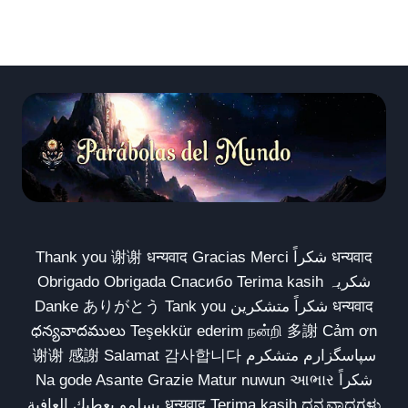
Thank you 谢谢 धन्यवाद Gracias Merci شكراً धन्यवाद
Obrigado Obrigada Спасибо Terima kasih شکریہ
Danke ありがとう Tank you شكراً متشكرين धन्यवाद
ధన్యవాదములు Teşekkür ederim நன்றி 多謝 Cảm ơn
谢谢 感謝 Salamat 감사합니다 سپاسگزارم متشکرم
Na gode Asante Grazie Matur nuwun આભાર شكراً
يسلمو يعطيك العافية धन्यवाद Terima kasih ಧನ್ಯವಾದಗಳು