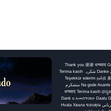
Thank you 谢谢 धन्यवाद Gracias Merci شكراً धन्यवाद
Terima kasih شکریہ Danke ありがとう Tank you شكراً متشكرين धन्यवाद ధన్యవాదములు
Teşekkür ederim நன்றி 
متشکرم Na gode Asante Grazie Matur nuwun આભાર شكراً يسلمو يعطيك العافية
धन्यवाद Terima kasih ಧನ್ಯವಾದಗಳು ଧନ୍ୟବାଦ کریہ
Dank u አመሰግናለሁ Daalụ Galatoomaa က
Hvala Хвала ขอบคุณ مهرباني Merci شكرا شكرا الله يكثر خيرك Rahmat नന്ദि Matur