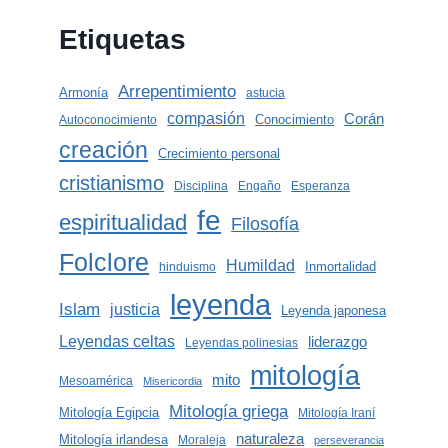
Etiquetas
Arrepentimiento
Armonía
astucia
compasión
Corán
Conocimiento
Autoconocimiento
creación
Crecimiento personal
cristianismo
Disciplina
Engaño
Esperanza
fe
espiritualidad
Filosofía
Folclore
Humildad
Inmortalidad
hinduismo
leyenda
Islam
justicia
Leyenda japonesa
Leyendas celtas
liderazgo
Leyendas polinesias
mitología
mito
Mesoamérica
Misericordia
Mitología griega
Mitología Egipcia
Mitología Iraní
naturaleza
Mitología irlandesa
Moraleja
perseverancia