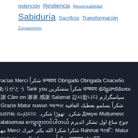
Resiliencia
redención
Responsabilidad
Sabiduría
Transformación
Sacrificio
Zoroastrismo
 Obrigado Obrigada Спасибо
多謝 Cảm ơn 谢谢 感謝 Salamat 감사합니다 سپاسگزارم
شکریہ تھوڑا ش Дякую Mulțumesc
ျေးဇူးတင်ပါတယ် چوخ ساغ اول تشکر ائدیرم