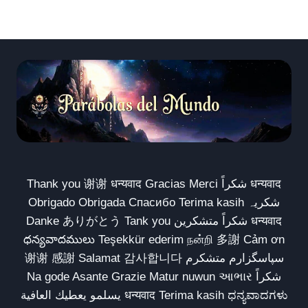
Thank you 谢谢 धन्यवाद Gracias Merci شكراً धन्यवाद
Obrigado Obrigada Спасибо Terima kasih شکریہ
Danke ありがとう Tank you شكراً متشكرين धन्यवाद
ధన్యవాదములు Teşekkür ederim நன்றி 多謝 Cảm ơn
谢谢 感謝 Salamat 감사합니다 سپاسگزارم متشکرم
Na gode Asante Grazie Matur nuwun આભાર شكراً
يسلمو يعطيك العافية धन्यवाद Terima kasih ಧನ್ಯವಾದಗಳು