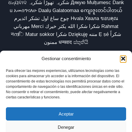
ଧନ୍ୟବାଦ شکریہ تھوڑا شکریہ Дякую Mulțumesc Dank
u አመሰግናለሁ Daalụ Galatoomaa ကျေးဇူးတင်ပါတယ်
چوخ ساغ اول تشکر ائدیرم Hvala Хвала ขอบคุณ
مهرباني Merci شكرا شكرا الله يكثر خيرك Rahmat
नന്ദि Matur sokkor شكرا Dziękuję مننه Ẹ ṣé شكراً
ممنون धन्यवाद ස්තුතියි
Gestionar consentimiento
Para ofrecer las mejores experiencias, utilizamos tecnologías como las
Inicio
Biblioteca
Parábolas TV
Comunidad
cookies para almacenar y/o acceder a la información del dispositivo. El
consentimiento de estas tecnologías nos permitirá procesar datos como el
Esencia
Blog
Política de privacidad
comportamiento de navegación o las identificaciones únicas en este sitio.
No consentir o retirar el consentimiento, puede afectar negativamente a
Aviso legal
Política de cookies (UE)
ciertas características y funciones.
Aceptar
Denegar