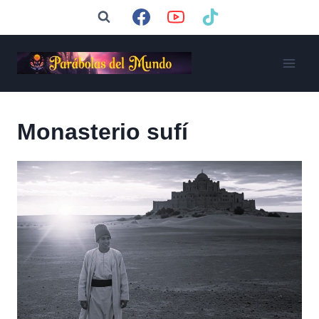
Saltar
al
contenido
Monasterio sufí