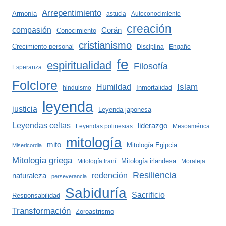
Arrepentimiento
Armonía
astucia
Autoconocimiento
creación
compasión
Corán
Conocimiento
cristianismo
Crecimiento personal
Disciplina
Engaño
fe
espiritualidad
Filosofía
Esperanza
Folclore
Islam
Humildad
Inmortalidad
hinduismo
leyenda
justicia
Leyenda japonesa
Leyendas celtas
liderazgo
Leyendas polinesias
Mesoamérica
mitología
mito
Mitología Egipcia
Misericordia
Mitología griega
Mitología irlandesa
Mitología Iraní
Moraleja
Resiliencia
redención
naturaleza
perseverancia
Sabiduría
Sacrificio
Responsabilidad
Transformación
Zoroastrismo