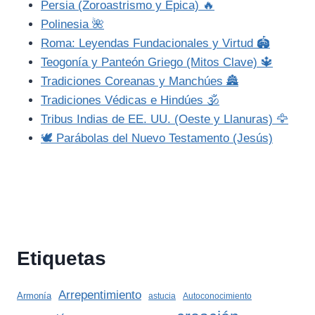
Persia (Zoroastrismo y Épica) 🔥
Polinesia 🌺
Roma: Leyendas Fundacionales y Virtud 🏟️
Teogonía y Panteón Griego (Mitos Clave) 🔱
Tradiciones Coreanas y Manchúes 🏯
Tradiciones Védicas e Hindúes 🕉️
Tribus Indias de EE. UU. (Oeste y Llanuras) 🦅
🕊️ Parábolas del Nuevo Testamento (Jesús)
Etiquetas
Arrepentimiento
Armonía
astucia
Autoconocimiento