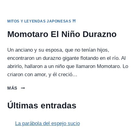
MITOS Y LEYENDAS JAPONESAS ⛩️
Momotaro El Niño Durazno
Un anciano y su esposa, que no tenían hijos,
encontraron un durazno gigante flotando en el río. Al
abrirlo, hallaron a un niño que llamaron Momotaro. Lo
criaron con amor, y él creció…
MOMOTARO
MÁS
EL
NIÑO
Últimas entradas
DURAZNO
La parábola del espejo sucio