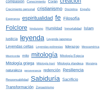
creación
compasión
Corán
Conocimiento
cristianismo
Crecimiento personal
Disciplina
Engaño
fe
espiritualidad
Filosofía
Esperanza
Folclore
Islam
Humildad
Inmortalidad
hinduismo
leyenda
justicia
Leyenda japonesa
Leyendas celtas
liderazgo
Leyendas polinesias
Mesoamérica
mitología
mito
Mitología Egipcia
Misericordia
Mitología griega
Mitología irlandesa
Mitología Iraní
Moraleja
Resiliencia
redención
naturaleza
perseverancia
Sabiduría
Sacrificio
Responsabilidad
Transformación
Zoroastrismo