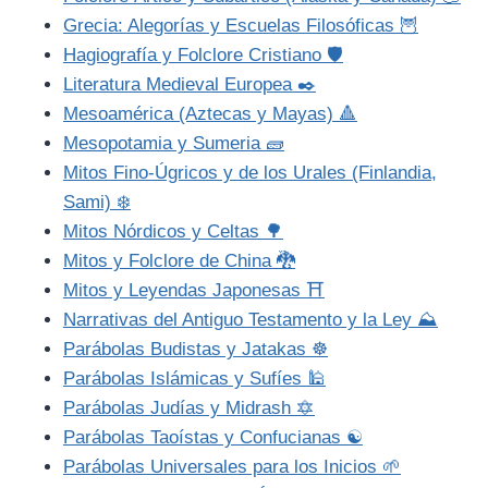
Grecia: Alegorías y Escuelas Filosóficas 🦉
Hagiografía y Folclore Cristiano 🛡️
Literatura Medieval Europea ✒️
Mesoamérica (Aztecas y Mayas) 🔺
Mesopotamia y Sumeria 🧱
Mitos Fino-Úgricos y de los Urales (Finlandia,
Sami) ❄️
Mitos Nórdicos y Celtas 🌳
Mitos y Folclore de China 🐉
Mitos y Leyendas Japonesas ⛩️
Narrativas del Antiguo Testamento y la Ley ⛰️
Parábolas Budistas y Jatakas ☸️
Parábolas Islámicas y Sufíes 🕌
Parábolas Judías y Midrash 🔯
Parábolas Taoístas y Confucianas ☯️
Parábolas Universales para los Inicios 🌱