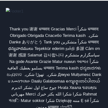
Thank you 谢谢 धन्यवाद Gracias Merci شكراً धन्यवाद
Obrigado Obrigada Спасибо Terima kasih شکریہ
Danke ありがとう Tank you شكراً متشكرين धन्यवाद
ధన్యవాదములు Teşekkür ederim நன்றி 多謝 Cảm ơn
谢谢 感謝 Salamat 감사합니다 سپاسگزارم متشکرم
Na gode Asante Grazie Matur nuwun આભાર شكراً
يسلمو يعطيك العافية धन्यवाद Terima kasih ಧನ್ಯವಾದಗಳು
ଧନ୍ୟବାଦ شکریہ تھوڑا شکریہ Дякую Mulțumesc Dank
u አመሰግናለሁ Daalụ Galatoomaa ကျေးဇူးတင်ပါတယ်
چوخ ساغ اول تشکر ائدیرم Hvala Хвала ขอบคุณ
مهرباني Merci شكرا شكرا الله يكثر خيرك Rahmat
नന്ദि Matur sokkor شكرا Dziękuję مننه Ẹ ṣé شكراً
ممنون धन्यवाद ස්තුතියි