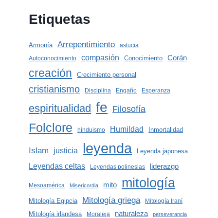
Etiquetas
Arrepentimiento
Armonía
astucia
compasión
Corán
Conocimiento
Autoconocimiento
creación
Crecimiento personal
cristianismo
Disciplina
Engaño
Esperanza
fe
espiritualidad
Filosofía
Folclore
Humildad
Inmortalidad
hinduismo
leyenda
Islam
justicia
Leyenda japonesa
Leyendas celtas
liderazgo
Leyendas polinesias
mitología
mito
Mesoamérica
Misericordia
Mitología griega
Mitología Egipcia
Mitología Iraní
naturaleza
Mitología irlandesa
Moraleja
perseverancia