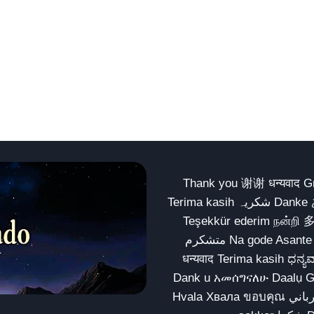
Thank you 谢谢 धन्यवाद Gracias Merci شكراً धन्यवाद
Terima kasih شکریہ Danke ありがとう Tank you شكراً متشكرين धन्यवाद ధన్యవాదములు
Teşekkür ederim நன்றி 
متشکرم Na gode Asante Grazie Matur nuwun આભાર شكراً يسلمو يعطيك العافية
धन्यवाद Terima kasih ಧನ್ಯವಾದಗಳು ଧନ୍ୟବାଦ کریہ
Dank u አመሰግናለሁ Daalụ Galatoomaa က
Hvala Хвала ขอบคุณ مهرباني Merci شكرا شكرا الله يكثر خيرك Rahmat नന്ദि Matur