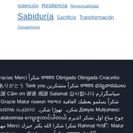
Resiliencia
redención
Responsabilidad
Sabiduría
Transformación
Sacrificio
Zoroastrismo
 Obrigado Obrigada Спасибо
多謝 Cảm ơn 谢谢 感謝 Salamat 감사합니다 سپاسگزارم
شکریہ تھوڑا ش Дякую Mulțumesc
ျေးဇူးတင်ပါတယ် چوخ ساغ اول تشکر ائدیرم