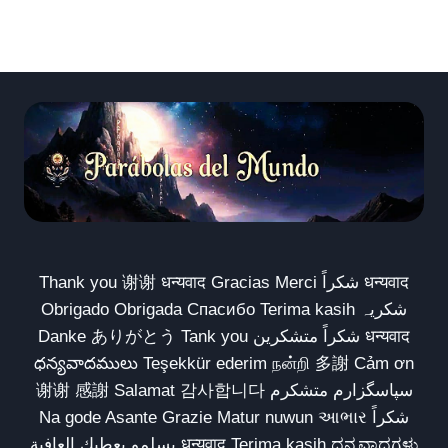
Thank you 谢谢 धन्यवाद Gracias Merci شكراً धन्यवाद
Obrigado Obrigada Спасибо Terima kasih شکریہ
Danke ありがとう Tank you شكراً متشكرين धन्यवाद
ధన్యవాదములు Teşekkür ederim நன்றி 多謝 Cảm ơn
谢谢 感謝 Salamat 감사합니다 سپاسگزارم متشکرم
Na gode Asante Grazie Matur nuwun આભાર شكراً
يسلمو يعطيك العافية धन्यवाद Terima kasih ಧನ್ಯವಾದಗಳು