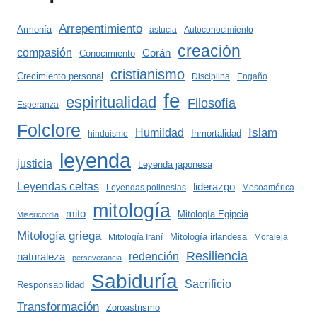
Arrepentimiento
Armonía
astucia
Autoconocimiento
creación
compasión
Corán
Conocimiento
cristianismo
Crecimiento personal
Disciplina
Engaño
fe
espiritualidad
Filosofía
Esperanza
Folclore
Islam
Humildad
Inmortalidad
hinduismo
leyenda
justicia
Leyenda japonesa
Leyendas celtas
liderazgo
Leyendas polinesias
Mesoamérica
mitología
mito
Mitología Egipcia
Misericordia
Mitología griega
Mitología irlandesa
Mitología Iraní
Moraleja
Resiliencia
redención
naturaleza
perseverancia
Sabiduría
Sacrificio
Responsabilidad
Transformación
Zoroastrismo