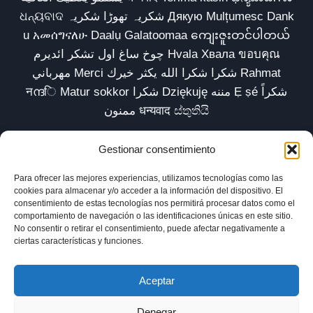
ଧନ୍ୟବାଦ شکریہ تھوڑا شکریہ Дякую Mulțumesc Dank
u አመሰግናለሁ Daalụ Galatoomaa ကျေးဇူးတင်ပါတယ်
چوخ ساغ اول تشکر ائدیرم Hvala Хвала ขอบคุณ
مهرباني Merci شكرا شكرا الله يكثر خيرك Rahmat
नന്ദि Matur sokkor شكرا Dziękuję مننه Ẹ ṣé شكراً
ممنون धन्यवाद ස්තුතියි
Gestionar consentimiento
Para ofrecer las mejores experiencias, utilizamos tecnologías como las
Inicio
Biblioteca
Parábolas TV
Comunidad
cookies para almacenar y/o acceder a la información del dispositivo. El
consentimiento de estas tecnologías nos permitirá procesar datos como el
Esencia
Blog
Política de privacidad
comportamiento de navegación o las identificaciones únicas en este sitio.
No consentir o retirar el consentimiento, puede afectar negativamente a
Aviso legal
Política de cookies (UE)
ciertas características y funciones.
Aceptar
Denegar