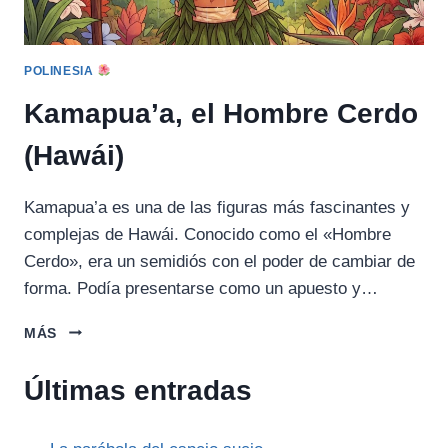
POLINESIA
Kamapua’a, el Hombre Cerdo
(Hawái)
Kamapua’a es una de las figuras más fascinantes y
complejas de Hawái. Conocido como el «Hombre
Cerdo», era un semidiós con el poder de cambiar de
forma. Podía presentarse como un apuesto y…
KAMAPUA’A,
MÁS
EL
HOMBRE
Últimas entradas
CERDO
(HAWÁI)