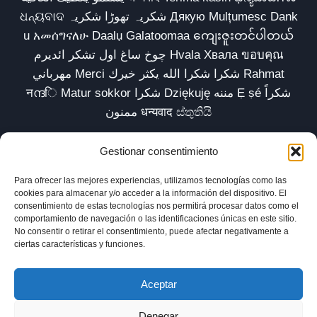
ଧନ୍ୟବାଦ شکریہ تھوڑا شکریہ Дякую Mulțumesc Dank
u አመሰግናለሁ Daalụ Galatoomaa ကျေးဇူးတင်ပါတယ်
چوخ ساغ اول تشکر ائدیرم Hvala Хвала ขอบคุณ
مهرباني Merci شكرا شكرا الله يكثر خيرك Rahmat
नന്ദि Matur sokkor شكرا Dziękuję مننه Ẹ ṣé شكراً
ممنون धन्यवाद ස්තුතියි
Gestionar consentimiento
Para ofrecer las mejores experiencias, utilizamos tecnologías como las
Inicio
Biblioteca
Parábolas TV
Comunidad
cookies para almacenar y/o acceder a la información del dispositivo. El
consentimiento de estas tecnologías nos permitirá procesar datos como el
Esencia
Blog
Política de privacidad
comportamiento de navegación o las identificaciones únicas en este sitio.
No consentir o retirar el consentimiento, puede afectar negativamente a
Aviso legal
Política de cookies (UE)
ciertas características y funciones.
Aceptar
Denegar