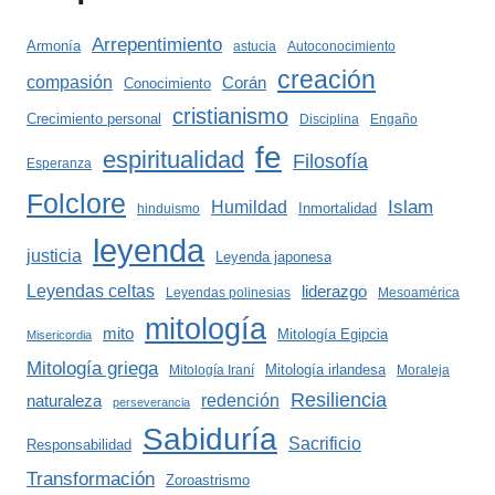
Arrepentimiento
Armonía
astucia
Autoconocimiento
creación
compasión
Corán
Conocimiento
cristianismo
Crecimiento personal
Disciplina
Engaño
fe
espiritualidad
Filosofía
Esperanza
Folclore
Islam
Humildad
Inmortalidad
hinduismo
leyenda
justicia
Leyenda japonesa
Leyendas celtas
liderazgo
Leyendas polinesias
Mesoamérica
mitología
mito
Mitología Egipcia
Misericordia
Mitología griega
Mitología irlandesa
Mitología Iraní
Moraleja
Resiliencia
redención
naturaleza
perseverancia
Sabiduría
Sacrificio
Responsabilidad
Transformación
Zoroastrismo