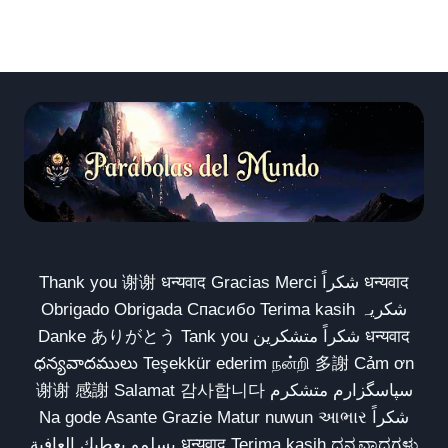
Thank you 谢谢 धन्यवाद Gracias Merci شكراً धन्यवाद
Obrigado Obrigada Спасибо Terima kasih شکریہ
Danke ありがとう Tank you شكراً متشكرين धन्यवाद
ధన్యవాదములు Teşekkür ederim நன்றி 多謝 Cảm ơn
谢谢 感謝 Salamat 감사합니다 سپاسگزارم متشکرم
Na gode Asante Grazie Matur nuwun આભાર شكراً
يسلمو يعطيك العافية धन्यवाद Terima kasih ಧನ್ಯವಾದಗಳು