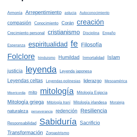
Arrepentimiento
Armonía
astucia
Autoconocimiento
creación
compasión
Corán
Conocimiento
cristianismo
Crecimiento personal
Disciplina
Engaño
fe
espiritualidad
Filosofía
Esperanza
Folclore
Islam
Humildad
Inmortalidad
hinduismo
leyenda
justicia
Leyenda japonesa
Leyendas celtas
liderazgo
Leyendas polinesias
Mesoamérica
mitología
mito
Mitología Egipcia
Misericordia
Mitología griega
Mitología irlandesa
Mitología Iraní
Moraleja
Resiliencia
redención
naturaleza
perseverancia
Sabiduría
Sacrificio
Responsabilidad
Transformación
Zoroastrismo