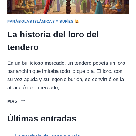
PARÁBOLAS ISLÁMICAS Y SUFÍES
La historia del loro del
tendero
En un bullicioso mercado, un tendero poseía un loro
parlanchín que imitaba todo lo que oía. El loro, con
su voz aguda y su ingenio burlón, se convirtió en la
atracción del mercado,…
LA
MÁS
HISTORIA
DEL
Últimas entradas
LORO
DEL
TENDERO