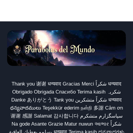
Thank you 谢谢 धन्यवाद Gracias Merci شكراً धन्यवाद
Obrigado Obrigada Спасибо Terima kasih شکریہ
Danke ありがとう Tank you شكراً متشكرين धन्यवाद
ధన్యవాదములు Teşekkür ederim நன்றி 多謝 Cảm ơn
谢谢 感謝 Salamat 감사합니다 سپاسگزارم متشکرم
Na gode Asante Grazie Matur nuwun આભાર شكراً
يسلمو يعطيك العافية धन्यवाद Terima kasih ಧನ್ಯವಾದಗಳು