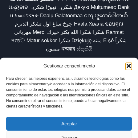
ଧନ୍ୟବାଦ شکریہ تھوڑا شکریہ Дякую Mulțumesc Dank
u አመሰግናለሁ Daalụ Galatoomaa ကျေးဇူးတင်ပါတယ်
چوخ ساغ اول تشکر ائدیرم Hvala Хвала ขอบคุณ
مهرباني Merci شكرا شكرا الله يكثر خيرك Rahmat
नന്ദि Matur sokkor شكرا Dziękuję مننه Ẹ ṣé شكراً
ممنون धन्यवाद ස්තුතියි
Gestionar consentimiento
Para ofrecer las mejores experiencias, utilizamos tecnologías como las
Inicio
Biblioteca
Parábolas TV
Comunidad
cookies para almacenar y/o acceder a la información del dispositivo. El
consentimiento de estas tecnologías nos permitirá procesar datos como el
Esencia
Blog
Política de privacidad
comportamiento de navegación o las identificaciones únicas en este sitio.
No consentir o retirar el consentimiento, puede afectar negativamente a
Aviso legal
Política de cookies (UE)
ciertas características y funciones.
Aceptar
Denegar