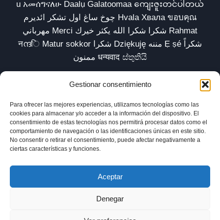
u አመሰግናለሁ Daalụ Galatoomaa ကျေးဇူးတင်ပါတယ်
چوخ ساغ اول تشکر ائدیرم Hvala Хвала ขอบคุณ
مهرباني Merci شكرا شكرا الله يكثر خيرك Rahmat
नന്ദि Matur sokkor شكرا Dziękuję مننه Ẹ ṣé شكراً
ممنون धन्यवाद ස්තුතියි
Gestionar consentimiento
Para ofrecer las mejores experiencias, utilizamos tecnologías como las
Inicio
Biblioteca
Parábolas TV
Comunidad
cookies para almacenar y/o acceder a la información del dispositivo. El
consentimiento de estas tecnologías nos permitirá procesar datos como el
Esencia
Blog
Política de privacidad
comportamiento de navegación o las identificaciones únicas en este sitio.
No consentir o retirar el consentimiento, puede afectar negativamente a
Aviso legal
Política de cookies (UE)
ciertas características y funciones.
Aceptar
Denegar