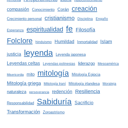
astucia
Autoconocimiento
creación
compasión
Corán
Conocimiento
cristianismo
Crecimiento personal
Disciplina
Engaño
fe
espiritualidad
Filosofía
Esperanza
Folclore
Islam
Humildad
Inmortalidad
hinduismo
leyenda
justicia
Leyenda japonesa
Leyendas celtas
liderazgo
Leyendas polinesias
Mesoamérica
mitología
mito
Mitología Egipcia
Misericordia
Mitología griega
Mitología irlandesa
Mitología Iraní
Moraleja
Resiliencia
redención
naturaleza
perseverancia
Sabiduría
Sacrificio
Responsabilidad
Transformación
Zoroastrismo