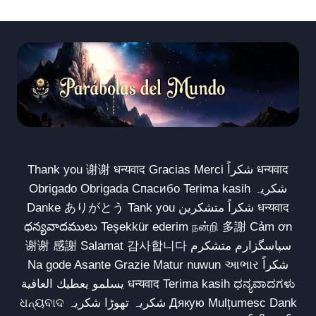
Thank you 谢谢 धन्यवाद Gracias Merci شكراً धन्यवाद
Obrigado Obrigada Спасибо Terima kasih شکریہ
Danke ありがとう Tank you شكراً متشكرين धन्यवाद
ధన్యవాదములు Teşekkür ederim நன்றி 多謝 Cảm ơn
谢谢 感謝 Salamat 감사합니다 سپاسگزارم متشکرم
Na gode Asante Grazie Matur nuwun આભાર شكراً
يسلمو يعطيك العافية धन्यवाद Terima kasih ಧನ್ಯವಾದಗಳು
ଧନ୍ୟବାଦ شکریہ تھوڑا شکریہ Дякую Mulțumesc Dank