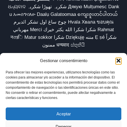
ଧନ୍ୟବାଦ شکریہ تھوڑا شکریہ Дякую Mulțumesc Dank
u አመሰግናለሁ Daalụ Galatoomaa ကျေးဇူးတင်ပါတယ်
چوخ ساغ اول تشکر ائدیرم Hvala Хвала ขอบคุณ
مهرباني Merci شكرا شكرا الله يكثر خيرك Rahmat
नന്ദि Matur sokkor شكرا Dziękuję مننه Ẹ ṣé شكراً
ممنون धन्यवाद ස්තුතියි
Gestionar consentimiento
Para ofrecer las mejores experiencias, utilizamos tecnologías como las
Inicio
Biblioteca
Parábolas TV
Comunidad
cookies para almacenar y/o acceder a la información del dispositivo. El
consentimiento de estas tecnologías nos permitirá procesar datos como el
Esencia
Blog
Política de privacidad
comportamiento de navegación o las identificaciones únicas en este sitio.
No consentir o retirar el consentimiento, puede afectar negativamente a
Aviso legal
Política de cookies (UE)
ciertas características y funciones.
Aceptar
Denegar