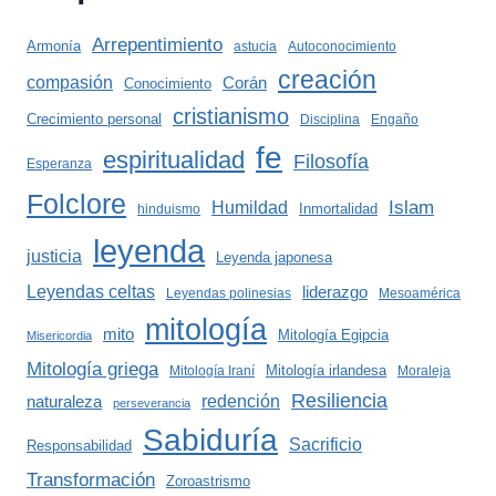
Arrepentimiento
Armonía
astucia
Autoconocimiento
creación
compasión
Corán
Conocimiento
cristianismo
Crecimiento personal
Disciplina
Engaño
fe
espiritualidad
Filosofía
Esperanza
Folclore
Islam
Humildad
Inmortalidad
hinduismo
leyenda
justicia
Leyenda japonesa
Leyendas celtas
liderazgo
Leyendas polinesias
Mesoamérica
mitología
mito
Mitología Egipcia
Misericordia
Mitología griega
Mitología irlandesa
Mitología Iraní
Moraleja
Resiliencia
redención
naturaleza
perseverancia
Sabiduría
Sacrificio
Responsabilidad
Transformación
Zoroastrismo