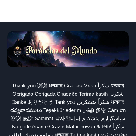
Thank you 谢谢 धन्यवाद Gracias Merci شكراً धन्यवाद
Obrigado Obrigada Спасибо Terima kasih شکریہ
Danke ありがとう Tank you شكراً متشكرين धन्यवाद
ధన్యవాదములు Teşekkür ederim நன்றி 多謝 Cảm ơn
谢谢 感謝 Salamat 감사합니다 سپاسگزارم متشکرم
Na gode Asante Grazie Matur nuwun આભાર شكراً
يسلمو يعطيك العافية धन्यवाद Terima kasih ಧನ್ಯವಾದಗಳು