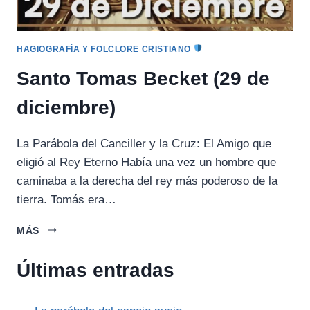
HAGIOGRAFÍA Y FOLCLORE CRISTIANO
Santo Tomas Becket (29 de
diciembre)
La Parábola del Canciller y la Cruz: El Amigo que
eligió al Rey Eterno Había una vez un hombre que
caminaba a la derecha del rey más poderoso de la
tierra. Tomás era…
SANTO
MÁS
TOMAS
BECKET
Últimas entradas
(29
DE
DICIEMBRE)