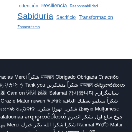
Resiliencia
redención
Responsabilidad
Sabiduría
Transformación
Sacrificio
Zoroastrismo
 Obrigado Obrigada Спасибо
多謝 Cảm ơn 谢谢 感謝 Salamat 감사합니다 سپاسگزارم
شکریہ تھوڑا ش Дякую Mulțumesc
ျေးဇူးတင်ပါတယ် چوخ ساغ اول تشکر ائدیرم