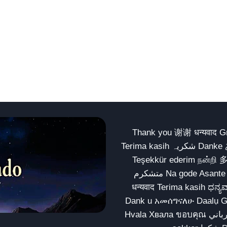
Thank you 谢谢 धन्यवाद Gracias Merci شكراً धन्यवाद
Terima kasih شکریہ Danke ありがとう Tank you شكراً متشكرين धन्यवाद ధన్యవాదములు
Teşekkür ederim நன்றி 
متشکرم Na gode Asante Grazie Matur nuwun આભાર شكراً يسلمو يعطيك العافية
धन्यवाद Terima kasih ಧನ್ಯವಾದಗಳು ଧନ୍ୟବାଦ کریہ
Dank u አመሰግናለሁ Daalụ Galatoomaa က
Hvala Хвала ขอบคุณ مهرباني Merci شكرا شكرا الله يكثر خيرك Rahmat नന്ദि Matur