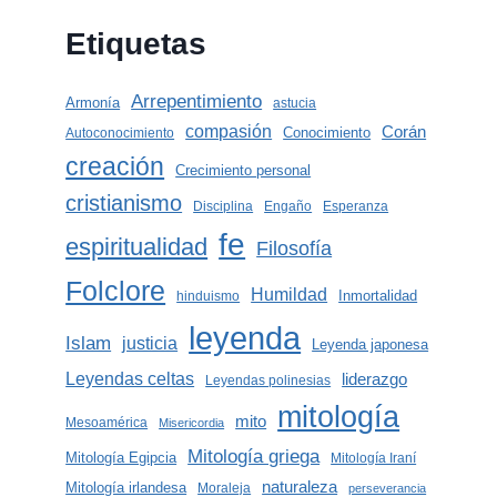
Etiquetas
Arrepentimiento
Armonía
astucia
compasión
Corán
Conocimiento
Autoconocimiento
creación
Crecimiento personal
cristianismo
Disciplina
Engaño
Esperanza
fe
espiritualidad
Filosofía
Folclore
Humildad
Inmortalidad
hinduismo
leyenda
Islam
justicia
Leyenda japonesa
Leyendas celtas
liderazgo
Leyendas polinesias
mitología
mito
Mesoamérica
Misericordia
Mitología griega
Mitología Egipcia
Mitología Iraní
naturaleza
Mitología irlandesa
Moraleja
perseverancia