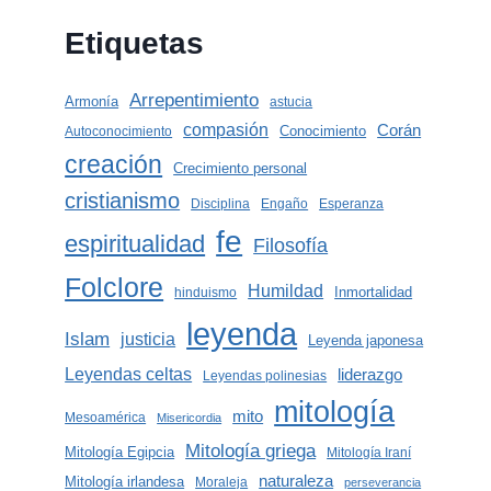
Etiquetas
Arrepentimiento
Armonía
astucia
compasión
Corán
Conocimiento
Autoconocimiento
creación
Crecimiento personal
cristianismo
Disciplina
Engaño
Esperanza
fe
espiritualidad
Filosofía
Folclore
Humildad
Inmortalidad
hinduismo
leyenda
Islam
justicia
Leyenda japonesa
Leyendas celtas
liderazgo
Leyendas polinesias
mitología
mito
Mesoamérica
Misericordia
Mitología griega
Mitología Egipcia
Mitología Iraní
naturaleza
Mitología irlandesa
Moraleja
perseverancia