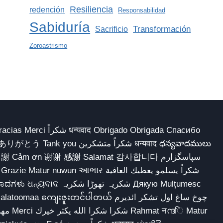
Resiliencia
redención
Responsabilidad
Sabiduría
Transformación
Sacrificio
Zoroastrismo
 Obrigado Obrigada Спасибо
多謝 Cảm ơn 谢谢 感謝 Salamat 감사합니다 سپاسگزارم
شکریہ تھوڑا ش Дякую Mulțumesc
ျေးဇူးတင်ပါတယ် چوخ ساغ اول تشکر ائدیرم