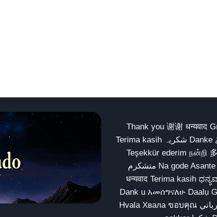
Thank you 谢谢 धन्यवाद Gracias Merci شكراً धन्यवाद
Terima kasih شکریہ Danke ありがとう Tank you شكراً متشكرين धन्यवाद ధన్యవాదములు
Teşekkür ederim நன்றி 
متشکرم Na gode Asante Grazie Matur nuwun આભાર شكراً يسلمو يعطيك العافية
धन्यवाद Terima kasih ಧನ್ಯವಾದಗಳು ଧନ୍ୟବାଦ کریہ
Dank u አመሰግናለሁ Daalụ Galatoomaa က
Hvala Хвала ขอบคุณ مهرباني Merci شكرا شكرا الله يكثر خيرك Rahmat नന്ദि Matur