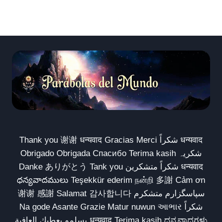
Thank you 谢谢 धन्यवाद Gracias Merci شكراً धन्यवाद
Obrigado Obrigada Спасибо Terima kasih شکریہ
Danke ありがとう Tank you شكراً متشكرين धन्यवाद
ధన్యవాదములు Teşekkür ederim நன்றி 多謝 Cảm ơn
谢谢 感謝 Salamat 감사합니다 سپاسگزارم متشکرم
Na gode Asante Grazie Matur nuwun આભાર شكراً
يسلمو يعطيك العافية धन्यवाद Terima kasih ಧನ್ಯವಾದಗಳು