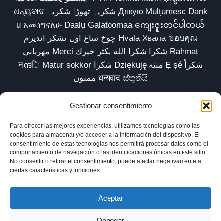
ଧନ୍ୟବାଦ شکریہ تھوڑا شکریہ Дякую Mulțumesc Dank
u አመሰግናለሁ Daalụ Galatoomaa ကျေးဇူးတင်ပါတယ်
چوخ ساغ اول تشکر ائدیرم Hvala Хвала ขอบคุณ
مهرباني Merci شكرا شكرا الله يكثر خيرك Rahmat
नന്ദि Matur sokkor شكرا Dziękuję مننه Ẹ ṣé شكراً
ممنون धन्यवाद ස්තුතියි
Gestionar consentimiento
Para ofrecer las mejores experiencias, utilizamos tecnologías como las
Inicio
Biblioteca
Parábolas TV
Comunidad
cookies para almacenar y/o acceder a la información del dispositivo. El
consentimiento de estas tecnologías nos permitirá procesar datos como el
Esencia
Blog
Política de privacidad
comportamiento de navegación o las identificaciones únicas en este sitio.
No consentir o retirar el consentimiento, puede afectar negativamente a
Aviso legal
Política de cookies (UE)
ciertas características y funciones.
Aceptar
Denegar