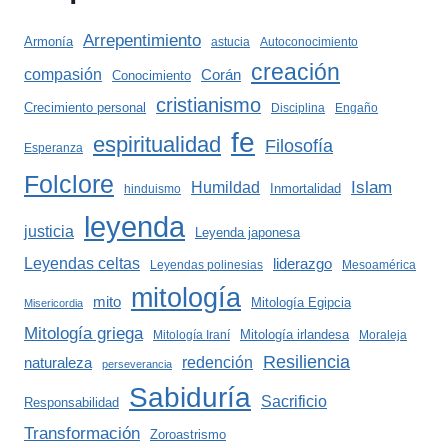
Arrepentimiento
Armonía
astucia
Autoconocimiento
creación
compasión
Corán
Conocimiento
cristianismo
Crecimiento personal
Disciplina
Engaño
fe
espiritualidad
Filosofía
Esperanza
Folclore
Islam
Humildad
Inmortalidad
hinduismo
leyenda
justicia
Leyenda japonesa
Leyendas celtas
liderazgo
Leyendas polinesias
Mesoamérica
mitología
mito
Mitología Egipcia
Misericordia
Mitología griega
Mitología irlandesa
Mitología Iraní
Moraleja
Resiliencia
redención
naturaleza
perseverancia
Sabiduría
Sacrificio
Responsabilidad
Transformación
Zoroastrismo