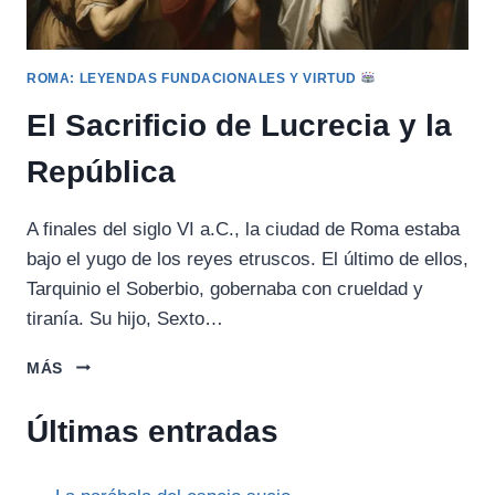
ROMA: LEYENDAS FUNDACIONALES Y VIRTUD
El Sacrificio de Lucrecia y la
República
A finales del siglo VI a.C., la ciudad de Roma estaba
bajo el yugo de los reyes etruscos. El último de ellos,
Tarquinio el Soberbio, gobernaba con crueldad y
tiranía. Su hijo, Sexto…
EL
MÁS
SACRIFICIO
DE
Últimas entradas
LUCRECIA
Y
LA