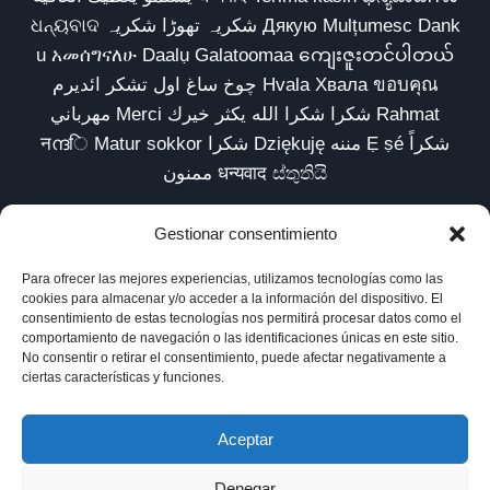
ଧନ୍ୟବାଦ شکریہ تھوڑا شکریہ Дякую Mulțumesc Dank
u አመሰግናለሁ Daalụ Galatoomaa ကျေးဇူးတင်ပါတယ်
چوخ ساغ اول تشکر ائدیرم Hvala Хвала ขอบคุณ
مهرباني Merci شكرا شكرا الله يكثر خيرك Rahmat
नന്ദि Matur sokkor شكرا Dziękuję مننه Ẹ ṣé شكراً
ممنون धन्यवाद ස්තුතියි
Gestionar consentimiento
Para ofrecer las mejores experiencias, utilizamos tecnologías como las
Inicio
Biblioteca
Parábolas TV
Comunidad
cookies para almacenar y/o acceder a la información del dispositivo. El
consentimiento de estas tecnologías nos permitirá procesar datos como el
Esencia
Blog
Política de privacidad
comportamiento de navegación o las identificaciones únicas en este sitio.
No consentir o retirar el consentimiento, puede afectar negativamente a
Aviso legal
Política de cookies (UE)
ciertas características y funciones.
Aceptar
Denegar