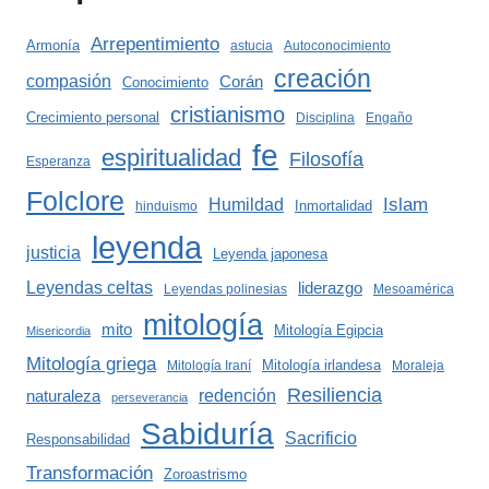
Arrepentimiento
Armonía
astucia
Autoconocimiento
creación
compasión
Corán
Conocimiento
cristianismo
Crecimiento personal
Disciplina
Engaño
fe
espiritualidad
Filosofía
Esperanza
Folclore
Islam
Humildad
Inmortalidad
hinduismo
leyenda
justicia
Leyenda japonesa
Leyendas celtas
liderazgo
Leyendas polinesias
Mesoamérica
mitología
mito
Mitología Egipcia
Misericordia
Mitología griega
Mitología irlandesa
Mitología Iraní
Moraleja
Resiliencia
redención
naturaleza
perseverancia
Sabiduría
Sacrificio
Responsabilidad
Transformación
Zoroastrismo