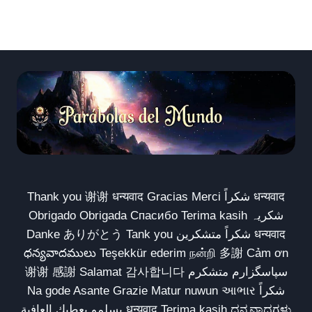
Thank you 谢谢 धन्यवाद Gracias Merci شكراً धन्यवाद
Obrigado Obrigada Спасибо Terima kasih شکریہ
Danke ありがとう Tank you شكراً متشكرين धन्यवाद
ధన్యవాదములు Teşekkür ederim நன்றி 多謝 Cảm ơn
谢谢 感謝 Salamat 감사합니다 سپاسگزارم متشکرم
Na gode Asante Grazie Matur nuwun આભાર شكراً
يسلمو يعطيك العافية धन्यवाद Terima kasih ಧನ್ಯವಾದಗಳು