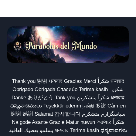
Thank you 谢谢 धन्यवाद Gracias Merci شكراً धन्यवाद
Obrigado Obrigada Спасибо Terima kasih شکریہ
Danke ありがとう Tank you شكراً متشكرين धन्यवाद
ధన్యవాదములు Teşekkür ederim நன்றி 多謝 Cảm ơn
谢谢 感謝 Salamat 감사합니다 سپاسگزارم متشکرم
Na gode Asante Grazie Matur nuwun આભાર شكراً
يسلمو يعطيك العافية धन्यवाद Terima kasih ಧನ್ಯವಾದಗಳು