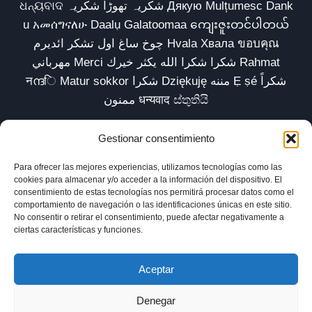
ଧନ୍ୟବାଦ شکریہ تھوڑا شکریہ Дякую Mulțumesc Dank
u አመሰግናለሁ Daalụ Galatoomaa ကျေးဇူးတင်ပါတယ်
چوخ ساغ اول تشکر ائدیرم Hvala Хвала ขอบคุณ
مهرباني Merci شكرا شكرا الله يكثر خيرك Rahmat
नന്ദि Matur sokkor شكرا Dziękuję مننه Ẹ ṣé شكراً
ممنون धन्यवाद ස්තුතියි
Gestionar consentimiento
Para ofrecer las mejores experiencias, utilizamos tecnologías como las
Inicio
Biblioteca
Parábolas TV
Comunidad
cookies para almacenar y/o acceder a la información del dispositivo. El
consentimiento de estas tecnologías nos permitirá procesar datos como el
Esencia
Blog
Política de privacidad
comportamiento de navegación o las identificaciones únicas en este sitio.
No consentir o retirar el consentimiento, puede afectar negativamente a
Aviso legal
Política de cookies (UE)
ciertas características y funciones.
Aceptar
Denegar