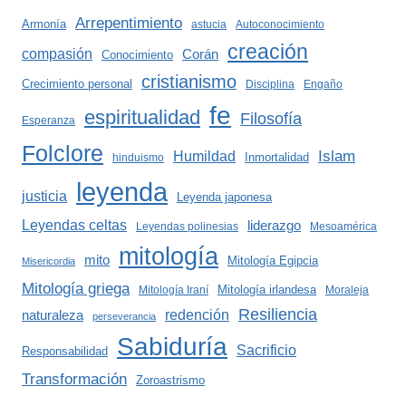
Arrepentimiento
Armonía
astucia
Autoconocimiento
creación
compasión
Corán
Conocimiento
cristianismo
Crecimiento personal
Disciplina
Engaño
fe
espiritualidad
Filosofía
Esperanza
Folclore
Islam
Humildad
Inmortalidad
hinduismo
leyenda
justicia
Leyenda japonesa
Leyendas celtas
liderazgo
Leyendas polinesias
Mesoamérica
mitología
mito
Mitología Egipcia
Misericordia
Mitología griega
Mitología irlandesa
Mitología Iraní
Moraleja
Resiliencia
redención
naturaleza
perseverancia
Sabiduría
Sacrificio
Responsabilidad
Transformación
Zoroastrismo