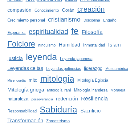
astucia
Autoconocimiento
creación
compasión
Corán
Conocimiento
cristianismo
Crecimiento personal
Disciplina
Engaño
fe
espiritualidad
Filosofía
Esperanza
Folclore
Islam
Humildad
Inmortalidad
hinduismo
leyenda
justicia
Leyenda japonesa
Leyendas celtas
liderazgo
Leyendas polinesias
Mesoamérica
mitología
mito
Mitología Egipcia
Misericordia
Mitología griega
Mitología irlandesa
Mitología Iraní
Moraleja
Resiliencia
redención
naturaleza
perseverancia
Sabiduría
Sacrificio
Responsabilidad
Transformación
Zoroastrismo