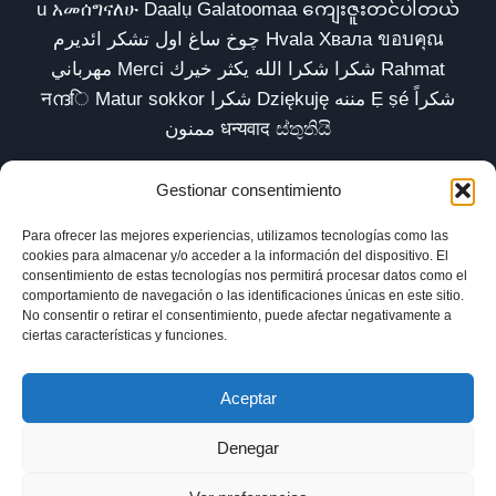
u አመሰግናለሁ Daalụ Galatoomaa ကျေးဇူးတင်ပါတယ်
چوخ ساغ اول تشکر ائدیرم Hvala Хвала ขอบคุณ
مهرباني Merci شكرا شكرا الله يكثر خيرك Rahmat
नന്ദि Matur sokkor شكرا Dziękuję مننه Ẹ ṣé شكراً
ممنون धन्यवाद ස්තුතියි
Gestionar consentimiento
Para ofrecer las mejores experiencias, utilizamos tecnologías como las
Inicio
Biblioteca
Parábolas TV
Comunidad
cookies para almacenar y/o acceder a la información del dispositivo. El
consentimiento de estas tecnologías nos permitirá procesar datos como el
Esencia
Blog
Política de privacidad
comportamiento de navegación o las identificaciones únicas en este sitio.
No consentir o retirar el consentimiento, puede afectar negativamente a
Aviso legal
Política de cookies (UE)
ciertas características y funciones.
Aceptar
Denegar