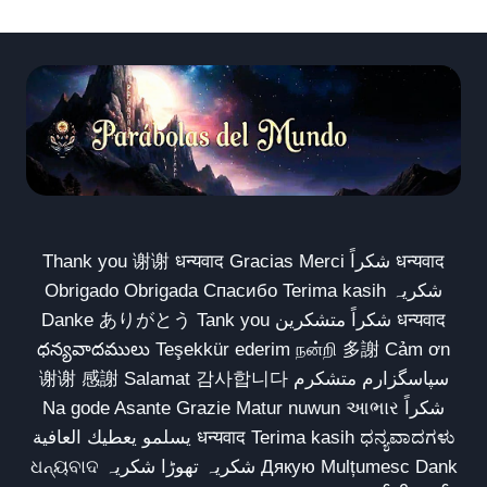
Thank you 谢谢 धन्यवाद Gracias Merci شكراً धन्यवाद
Obrigado Obrigada Спасибо Terima kasih شکریہ
Danke ありがとう Tank you شكراً متشكرين धन्यवाद
ధన్యవాదములు Teşekkür ederim நன்றி 多謝 Cảm ơn
谢谢 感謝 Salamat 감사합니다 سپاسگزارم متشکرم
Na gode Asante Grazie Matur nuwun આભાર شكراً
يسلمو يعطيك العافية धन्यवाद Terima kasih ಧನ್ಯವಾದಗಳು
ଧନ୍ୟବାଦ شکریہ تھوڑا شکریہ Дякую Mulțumesc Dank