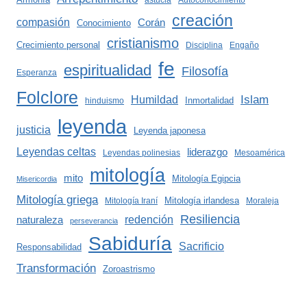
astucia
Autoconocimiento
creación
compasión
Corán
Conocimiento
cristianismo
Crecimiento personal
Disciplina
Engaño
fe
espiritualidad
Filosofía
Esperanza
Folclore
Islam
Humildad
Inmortalidad
hinduismo
leyenda
justicia
Leyenda japonesa
Leyendas celtas
liderazgo
Leyendas polinesias
Mesoamérica
mitología
mito
Mitología Egipcia
Misericordia
Mitología griega
Mitología irlandesa
Mitología Iraní
Moraleja
Resiliencia
redención
naturaleza
perseverancia
Sabiduría
Sacrificio
Responsabilidad
Transformación
Zoroastrismo