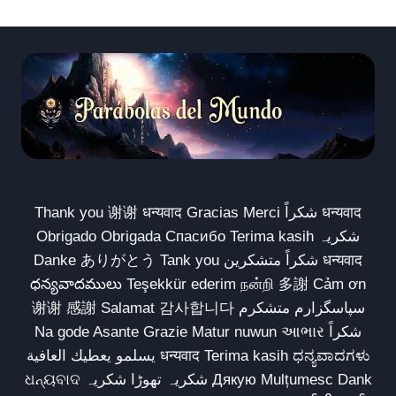
Thank you 谢谢 धन्यवाद Gracias Merci شكراً धन्यवाद
Obrigado Obrigada Спасибо Terima kasih شکریہ
Danke ありがとう Tank you شكراً متشكرين धन्यवाद
ధన్యవాదములు Teşekkür ederim நன்றி 多謝 Cảm ơn
谢谢 感謝 Salamat 감사합니다 سپاسگزارم متشکرم
Na gode Asante Grazie Matur nuwun આભાર شكراً
يسلمو يعطيك العافية धन्यवाद Terima kasih ಧನ್ಯವಾದಗಳು
ଧନ୍ୟବାଦ شکریہ تھوڑا شکریہ Дякую Mulțumesc Dank