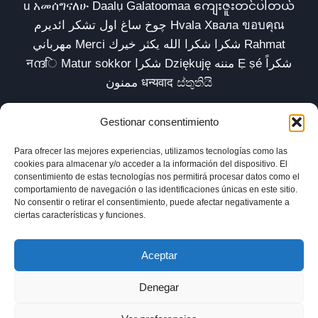
u አመሰግናለሁ Daalụ Galatoomaa ကျေးဇူးတင်ပါတယ်
چوخ ساغ اول تشکر ائدیرم Hvala Хвала ขอบคุณ
مهرباني Merci شكرا شكرا الله يكثر خيرك Rahmat
नന്ദि Matur sokkor شكرا Dziękuję مننه Ẹ ṣé شكراً
ممنون धन्यवाद ස්තුතියි
Gestionar consentimiento
Para ofrecer las mejores experiencias, utilizamos tecnologías como las
Inicio
Biblioteca
Parábolas TV
Comunidad
cookies para almacenar y/o acceder a la información del dispositivo. El
consentimiento de estas tecnologías nos permitirá procesar datos como el
Esencia
Blog
Política de privacidad
comportamiento de navegación o las identificaciones únicas en este sitio.
No consentir o retirar el consentimiento, puede afectar negativamente a
Aviso legal
Política de cookies (UE)
ciertas características y funciones.
Aceptar
Denegar