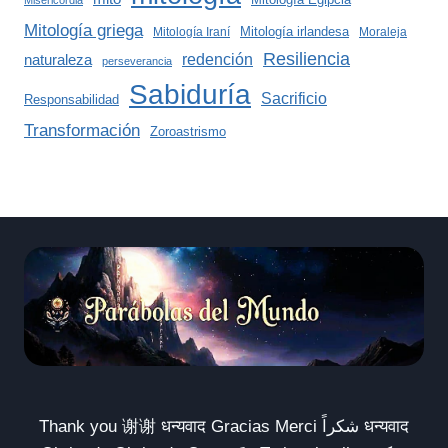
Mitología griega
Mitología irlandesa
Mitología Iraní
Moraleja
Resiliencia
redención
naturaleza
perseverancia
Sabiduría
Sacrificio
Responsabilidad
Transformación
Zoroastrismo
Thank you 谢谢 धन्यवाद Gracias Merci شكراً धन्यवाद