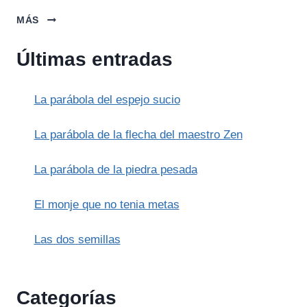
LA
MÁS
LEYENDA
DE
Últimas entradas
LAS
PIEDRAS
CURATIVAS
La parábola del espejo sucio
La parábola de la flecha del maestro Zen
La parábola de la piedra pesada
El monje que no tenia metas
Las dos semillas
Categorías