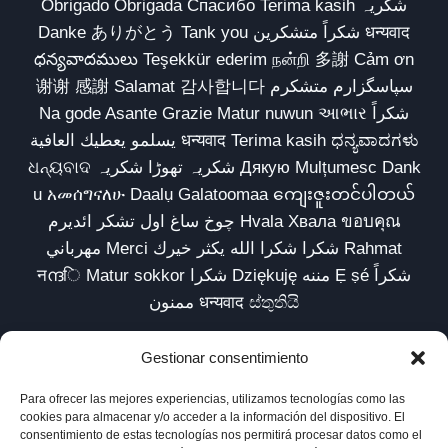
Obrigado Obrigada Спасибо Terima kasih شکریہ
Danke ありがとう Tank you شكراً متشكرين धन्यवाद
ధన్యవాదములు Teşekkür ederim நன்றி 多謝 Cảm ơn
谢谢 感謝 Salamat 감사합니다 سپاسگزارم متشکرم
Na gode Asante Grazie Matur nuwun આભાર شكراً
يسلمو يعطيك العافية धन्यवाद Terima kasih ಧನ್ಯವಾದಗಳು
ଧନ୍ୟବାଦ شکریہ تھوڑا شکریہ Дякую Mulțumesc Dank
u አመሰግናለሁ Daalụ Galatoomaa ကျေးဇူးတင်ပါတယ်
چوخ ساغ اول تشکر ائدیرم Hvala Хвала ขอบคุณ
مهرباني Merci شكرا شكرا الله يكثر خيرك Rahmat
नന്ദि Matur sokkor شكرا Dziękuję مننه Ẹ ṣé شكراً
ممنون धन्यवाद ස්තුතියි
Gestionar consentimiento
Para ofrecer las mejores experiencias, utilizamos tecnologías como las
Inicio
Biblioteca
Parábolas TV
Comunidad
cookies para almacenar y/o acceder a la información del dispositivo. El
consentimiento de estas tecnologías nos permitirá procesar datos como el