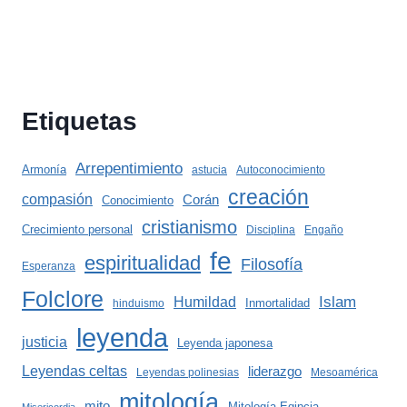
Etiquetas
Arrepentimiento
Armonía
astucia
Autoconocimiento
creación
compasión
Corán
Conocimiento
cristianismo
Crecimiento personal
Disciplina
Engaño
fe
espiritualidad
Filosofía
Esperanza
Folclore
Islam
Humildad
Inmortalidad
hinduismo
leyenda
justicia
Leyenda japonesa
Leyendas celtas
liderazgo
Leyendas polinesias
Mesoamérica
mitología
mito
Mitología Egipcia
Misericordia