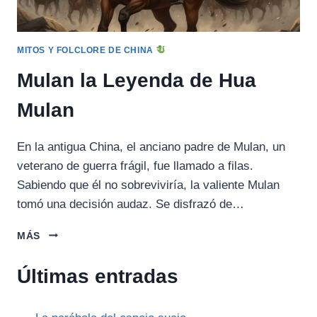
MITOS Y FOLCLORE DE CHINA
Mulan la Leyenda de Hua
Mulan
En la antigua China, el anciano padre de Mulan, un
veterano de guerra frágil, fue llamado a filas.
Sabiendo que él no sobreviviría, la valiente Mulan
tomó una decisión audaz. Se disfrazó de…
MULAN
MÁS
LA
LEYENDA
Últimas entradas
DE
HUA
MULAN