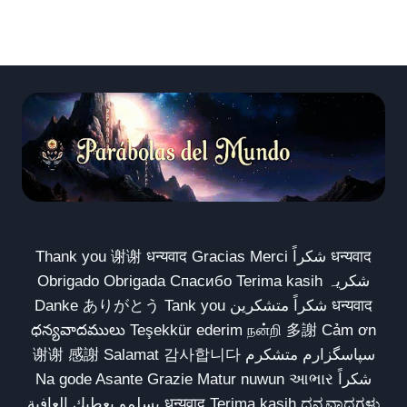
Thank you 谢谢 धन्यवाद Gracias Merci شكراً धन्यवाद
Obrigado Obrigada Спасибо Terima kasih شکریہ
Danke ありがとう Tank you شكراً متشكرين धन्यवाद
ధన్యవాదములు Teşekkür ederim நன்றி 多謝 Cảm ơn
谢谢 感謝 Salamat 감사합니다 سپاسگزارم متشکرم
Na gode Asante Grazie Matur nuwun આભાર شكراً
يسلمو يعطيك العافية धन्यवाद Terima kasih ಧನ್ಯವಾದಗಳು