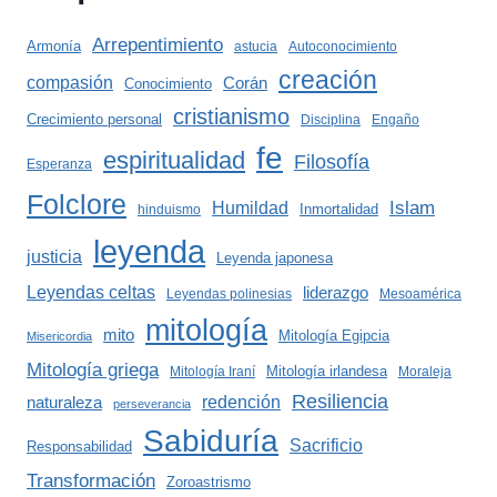
Arrepentimiento
Armonía
astucia
Autoconocimiento
creación
compasión
Corán
Conocimiento
cristianismo
Crecimiento personal
Disciplina
Engaño
fe
espiritualidad
Filosofía
Esperanza
Folclore
Islam
Humildad
Inmortalidad
hinduismo
leyenda
justicia
Leyenda japonesa
Leyendas celtas
liderazgo
Leyendas polinesias
Mesoamérica
mitología
mito
Mitología Egipcia
Misericordia
Mitología griega
Mitología irlandesa
Mitología Iraní
Moraleja
Resiliencia
redención
naturaleza
perseverancia
Sabiduría
Sacrificio
Responsabilidad
Transformación
Zoroastrismo