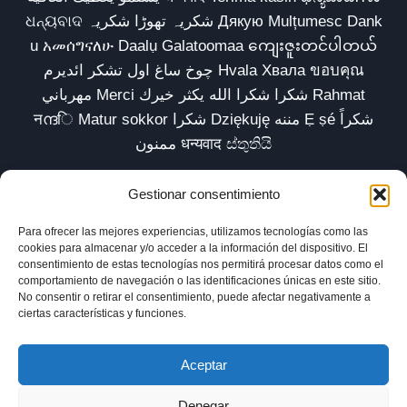
ଧନ୍ୟବାଦ شکریہ تھوڑا شکریہ Дякую Mulțumesc Dank
u አመሰግናለሁ Daalụ Galatoomaa ကျေးဇူးတင်ပါတယ်
چوخ ساغ اول تشکر ائدیرم Hvala Хвала ขอบคุณ
مهرباني Merci شكرا شكرا الله يكثر خيرك Rahmat
नന്ദि Matur sokkor شكرا Dziękuję مننه Ẹ ṣé شكراً
ممنون धन्यवाद ස්තුතියි
Gestionar consentimiento
Para ofrecer las mejores experiencias, utilizamos tecnologías como las
Inicio
Biblioteca
Parábolas TV
Comunidad
cookies para almacenar y/o acceder a la información del dispositivo. El
consentimiento de estas tecnologías nos permitirá procesar datos como el
Esencia
Blog
Política de privacidad
comportamiento de navegación o las identificaciones únicas en este sitio.
No consentir o retirar el consentimiento, puede afectar negativamente a
Aviso legal
Política de cookies (UE)
ciertas características y funciones.
Aceptar
Denegar