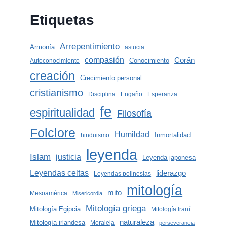
Etiquetas
Arrepentimiento
Armonía
astucia
compasión
Corán
Conocimiento
Autoconocimiento
creación
Crecimiento personal
cristianismo
Disciplina
Engaño
Esperanza
fe
espiritualidad
Filosofía
Folclore
Humildad
Inmortalidad
hinduismo
leyenda
Islam
justicia
Leyenda japonesa
Leyendas celtas
liderazgo
Leyendas polinesias
mitología
mito
Mesoamérica
Misericordia
Mitología griega
Mitología Egipcia
Mitología Iraní
naturaleza
Mitología irlandesa
Moraleja
perseverancia