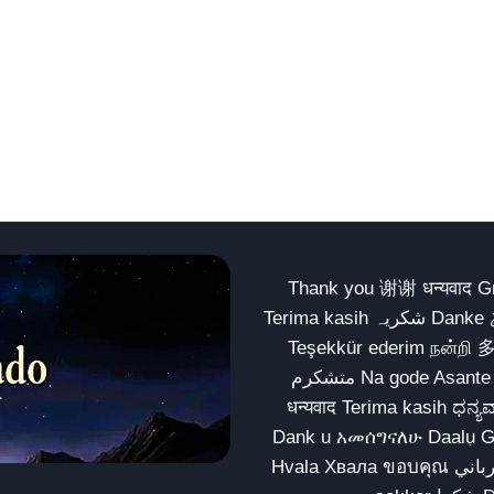
Thank you 谢谢 धन्यवाद Gracias Merci شكراً धन्यवाद
Terima kasih شکریہ Danke ありがとう Tank you شكراً متشكرين धन्यवाद ధన్యవాదములు
Teşekkür ederim நன்றி 
متشکرم Na gode Asante Grazie Matur nuwun આભાર شكراً يسلمو يعطيك العافية
धन्यवाद Terima kasih ಧನ್ಯವಾದಗಳು ଧନ୍ୟବାଦ کریہ
Dank u አመሰግናለሁ Daalụ Galatoomaa က
Hvala Хвала ขอบคุณ مهرباني Merci شكرا شكرا الله يكثر خيرك Rahmat नന്ദि Matur