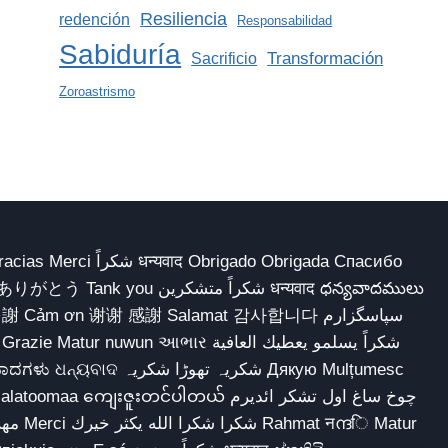
Resiliencia
redención
Responsabilidad
Sabiduría
Transformación
Sacrificio
Zoroastrismo
 Obrigado Obrigada Спасибо
多謝 Cảm ơn 谢谢 感謝 Salamat 감사합니다 سپاسگزارم
شکریہ تھوڑا ش Дякую Mulțumesc
ျေးဇူးတင်ပါတယ် چوخ ساغ اول تشکر ائدیرم