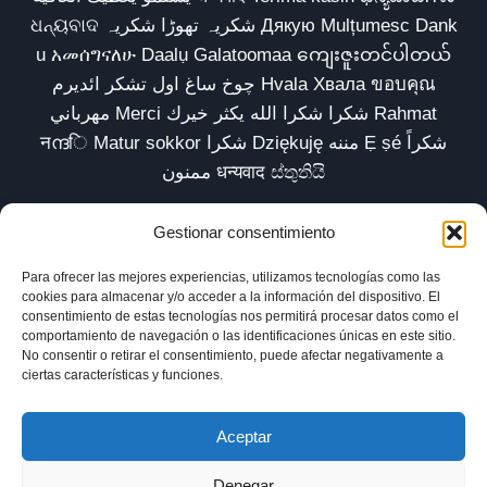
ଧନ୍ୟବାଦ شکریہ تھوڑا شکریہ Дякую Mulțumesc Dank
u አመሰግናለሁ Daalụ Galatoomaa ကျေးဇူးတင်ပါတယ်
چوخ ساغ اول تشکر ائدیرم Hvala Хвала ขอบคุณ
مهرباني Merci شكرا شكرا الله يكثر خيرك Rahmat
नന്ദि Matur sokkor شكرا Dziękuję مننه Ẹ ṣé شكراً
ممنون धन्यवाद ස්තුතියි
Gestionar consentimiento
Para ofrecer las mejores experiencias, utilizamos tecnologías como las
Inicio
Biblioteca
Parábolas TV
Comunidad
cookies para almacenar y/o acceder a la información del dispositivo. El
consentimiento de estas tecnologías nos permitirá procesar datos como el
Esencia
Blog
Política de privacidad
comportamiento de navegación o las identificaciones únicas en este sitio.
No consentir o retirar el consentimiento, puede afectar negativamente a
Aviso legal
Política de cookies (UE)
ciertas características y funciones.
Aceptar
Denegar