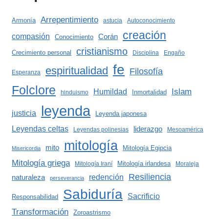
Arrepentimiento
Armonía
astucia
Autoconocimiento
creación
compasión
Corán
Conocimiento
cristianismo
Crecimiento personal
Disciplina
Engaño
fe
espiritualidad
Filosofía
Esperanza
Folclore
Islam
Humildad
Inmortalidad
hinduismo
leyenda
justicia
Leyenda japonesa
Leyendas celtas
liderazgo
Leyendas polinesias
Mesoamérica
mitología
mito
Mitología Egipcia
Misericordia
Mitología griega
Mitología irlandesa
Mitología Iraní
Moraleja
Resiliencia
redención
naturaleza
perseverancia
Sabiduría
Sacrificio
Responsabilidad
Transformación
Zoroastrismo