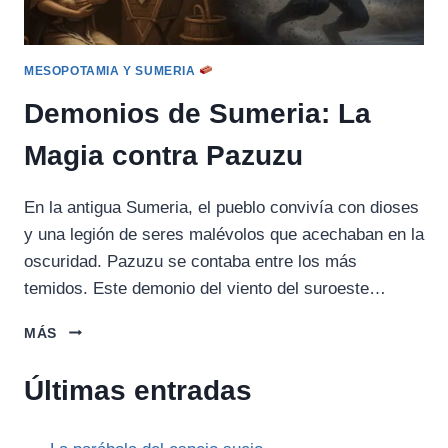
MESOPOTAMIA Y SUMERIA
Demonios de Sumeria: La
Magia contra Pazuzu
En la antigua Sumeria, el pueblo convivía con dioses
y una legión de seres malévolos que acechaban en la
oscuridad. Pazuzu se contaba entre los más
temidos. Este demonio del viento del suroeste…
DEMONIOS
MÁS
DE
SUMERIA:
Últimas entradas
LA
MAGIA
CONTRA