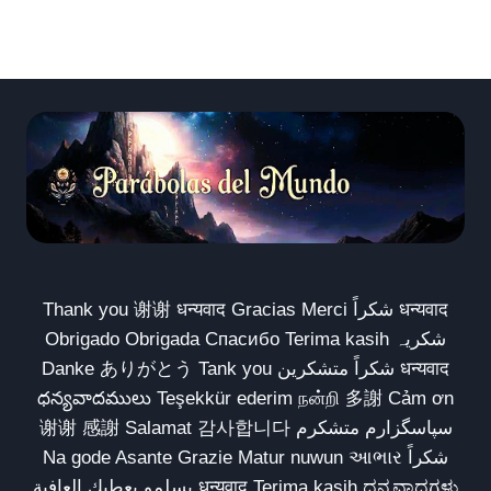
Thank you 谢谢 धन्यवाद Gracias Merci شكراً धन्यवाद
Obrigado Obrigada Спасибо Terima kasih شکریہ
Danke ありがとう Tank you شكراً متشكرين धन्यवाद
ధన్యవాదములు Teşekkür ederim நன்றி 多謝 Cảm ơn
谢谢 感謝 Salamat 감사합니다 سپاسگزارم متشکرم
Na gode Asante Grazie Matur nuwun આભાર شكراً
يسلمو يعطيك العافية धन्यवाद Terima kasih ಧನ್ಯವಾದಗಳು