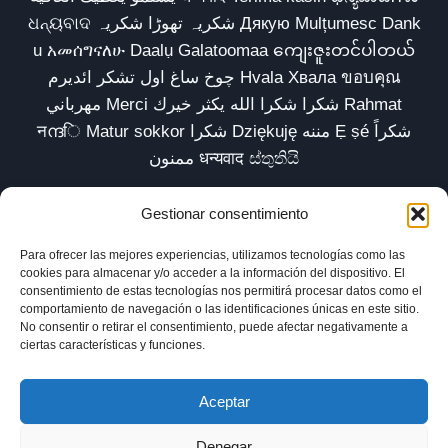
ଧନ୍ୟବାଦ شکریہ تھوڑا شکریہ Дякую Mulțumesc Dank
u አመሰግናለሁ Daalụ Galatoomaa ကျေးဇူးတင်ပါတယ်
چوخ ساغ اول تشکر ائدیرم Hvala Хвала ขอบคุณ
مهرباني Merci شكرا شكرا الله يكثر خيرك Rahmat
नന്ദि Matur sokkor شكرا Dziękuję مننه Ẹ ṣé شكراً
ممنون धन्यवाद ස්තුතියි
Gestionar consentimiento
Para ofrecer las mejores experiencias, utilizamos tecnologías como las
Inicio
Biblioteca
Parábolas TV
Comunidad
cookies para almacenar y/o acceder a la información del dispositivo. El
consentimiento de estas tecnologías nos permitirá procesar datos como el
Esencia
Blog
Política de privacidad
comportamiento de navegación o las identificaciones únicas en este sitio.
No consentir o retirar el consentimiento, puede afectar negativamente a
Aviso legal
Política de cookies (UE)
ciertas características y funciones.
Aceptar
Denegar