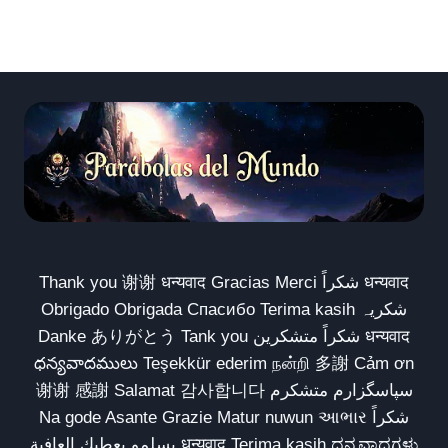
Thank you 谢谢 धन्यवाद Gracias Merci شكراً धन्यवाद
Obrigado Obrigada Спасибо Terima kasih شکریہ
Danke ありがとう Tank you شكراً متشكرين धन्यवाद
ధన్యవాదములు Teşekkür ederim நன்றி 多謝 Cảm ơn
谢谢 感謝 Salamat 감사합니다 سپاسگزارم متشکرم
Na gode Asante Grazie Matur nuwun આભાર شكراً
يسلمو يعطيك العافية धन्यवाद Terima kasih ಧನ್ಯವಾದಗಳು