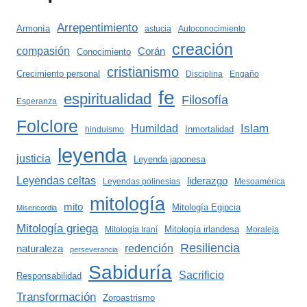
Arrepentimiento
Armonía
astucia
Autoconocimiento
creación
compasión
Corán
Conocimiento
cristianismo
Crecimiento personal
Disciplina
Engaño
fe
espiritualidad
Filosofía
Esperanza
Folclore
Islam
Humildad
Inmortalidad
hinduismo
leyenda
justicia
Leyenda japonesa
Leyendas celtas
liderazgo
Leyendas polinesias
Mesoamérica
mitología
mito
Mitología Egipcia
Misericordia
Mitología griega
Mitología irlandesa
Mitología Iraní
Moraleja
Resiliencia
redención
naturaleza
perseverancia
Sabiduría
Sacrificio
Responsabilidad
Transformación
Zoroastrismo