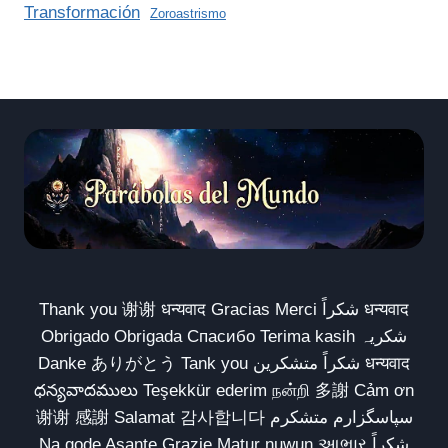
Transformación
Zoroastrismo
Thank you 谢谢 धन्यवाद Gracias Merci شكراً धन्यवाद
Obrigado Obrigada Спасибо Terima kasih شکریہ
Danke ありがとう Tank you شكراً متشكرين धन्यवाद
ధన్యవాదములు Teşekkür ederim நன்றி 多謝 Cảm ơn
谢谢 感謝 Salamat 감사합니다 سپاسگزارم متشکرم
Na gode Asante Grazie Matur nuwun આભાર شكراً