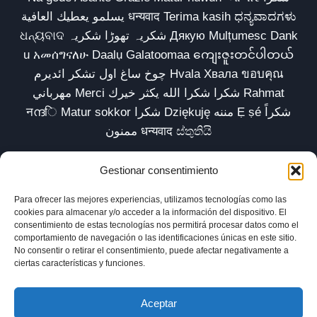
يسلمو يعطيك العافية धन्यवाद Terima kasih ಧನ್ಯವಾದಗಳು
ଧନ୍ୟବାଦ شکریہ تھوڑا شکریہ Дякую Mulțumesc Dank
u አመሰግናለሁ Daalụ Galatoomaa ကျေးဇူးတင်ပါတယ်
چوخ ساغ اول تشکر ائدیرم Hvala Хвала ขอบคุณ
مهرباني Merci شكرا شكرا الله يكثر خيرك Rahmat
नന്ദि Matur sokkor شكرا Dziękuję مننه Ẹ ṣé شكراً
ممنون धन्यवाद ස්තුතියි
Gestionar consentimiento
Para ofrecer las mejores experiencias, utilizamos tecnologías como las
Inicio
Biblioteca
Parábolas TV
Comunidad
cookies para almacenar y/o acceder a la información del dispositivo. El
consentimiento de estas tecnologías nos permitirá procesar datos como el
Esencia
Blog
Política de privacidad
comportamiento de navegación o las identificaciones únicas en este sitio.
No consentir o retirar el consentimiento, puede afectar negativamente a
Aviso legal
Política de cookies (UE)
ciertas características y funciones.
Aceptar