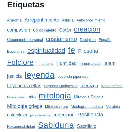
Etiquetas
Arrepentimiento
Armonía
astucia
Autoconocimiento
creación
compasión
Corán
Conocimiento
cristianismo
Crecimiento personal
Disciplina
Engaño
fe
espiritualidad
Filosofía
Esperanza
Folclore
Islam
Humildad
Inmortalidad
hinduismo
leyenda
justicia
Leyenda japonesa
Leyendas celtas
liderazgo
Leyendas polinesias
Mesoamérica
mitología
mito
Mitología Egipcia
Misericordia
Mitología griega
Mitología irlandesa
Mitología Iraní
Moraleja
Resiliencia
redención
naturaleza
perseverancia
Sabiduría
Sacrificio
Responsabilidad