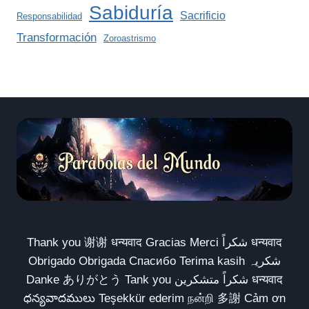
Sabiduría
Sacrificio
Responsabilidad
Transformación
Zoroastrismo
Thank you 谢谢 धन्यवाद Gracias Merci شكراً धन्यवाद
Obrigado Obrigada Спасибо Terima kasih شکریہ
Danke ありがとう Tank you شكراً متشكرين धन्यवाद
ధన్యవాదములు Teşekkür ederim நன்றி 多謝 Cảm ơn