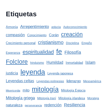
Etiquetas
Arrepentimiento
Armonía
astucia
Autoconocimiento
creación
compasión
Corán
Conocimiento
cristianismo
Crecimiento personal
Disciplina
Engaño
fe
espiritualidad
Filosofía
Esperanza
Folclore
Islam
Humildad
Inmortalidad
hinduismo
leyenda
justicia
Leyenda japonesa
Leyendas celtas
liderazgo
Leyendas polinesias
Mesoamérica
mitología
mito
Mitología Egipcia
Misericordia
Mitología griega
Mitología irlandesa
Mitología Iraní
Moraleja
Resiliencia
redención
naturaleza
perseverancia