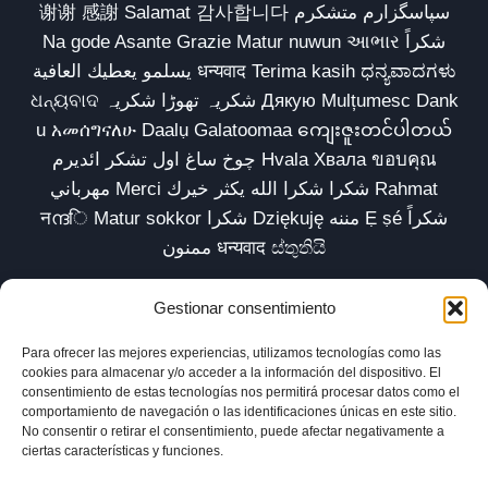
谢谢 感謝 Salamat 감사합니다 سپاسگزارم متشکرم
Na gode Asante Grazie Matur nuwun આભાર شكراً
يسلمو يعطيك العافية धन्यवाद Terima kasih ಧನ್ಯವಾದಗಳು
ଧନ୍ୟବାଦ شکریہ تھوڑا شکریہ Дякую Mulțumesc Dank
u አመሰግናለሁ Daalụ Galatoomaa ကျေးဇူးတင်ပါတယ်
چوخ ساغ اول تشکر ائدیرم Hvala Хвала ขอบคุณ
مهرباني Merci شكرا شكرا الله يكثر خيرك Rahmat
नന്ദि Matur sokkor شكرا Dziękuję مننه Ẹ ṣé شكراً
ممنون धन्यवाद ස්තුතියි
Gestionar consentimiento
Para ofrecer las mejores experiencias, utilizamos tecnologías como las
Inicio
Biblioteca
Parábolas TV
Comunidad
cookies para almacenar y/o acceder a la información del dispositivo. El
consentimiento de estas tecnologías nos permitirá procesar datos como el
Esencia
Blog
Política de privacidad
comportamiento de navegación o las identificaciones únicas en este sitio.
No consentir o retirar el consentimiento, puede afectar negativamente a
Aviso legal
Política de cookies (UE)
ciertas características y funciones.